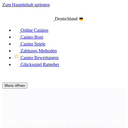
Zum Hauptinhalt springen
Deutschland
Online Casinos
Casino Boni
Casino Spiele
Zahlungs Methoden
Casino Bewertungen
Glücksspiel Ratgeber
Suchen
Menü öffnen
Startseite
/
Blog
Der unglaubliche Trend der Live