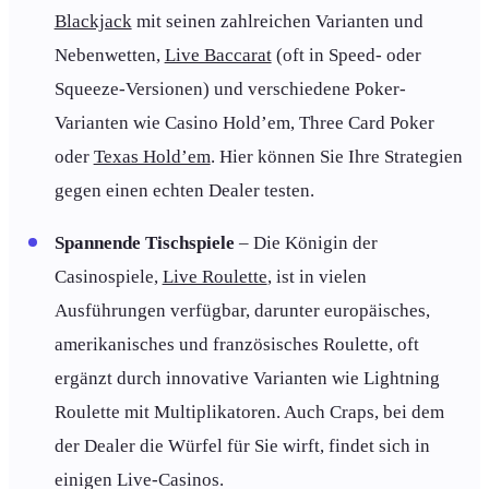
Blackjack
mit seinen zahlreichen Varianten und
Nebenwetten,
Live Baccarat
(oft in Speed- oder
Squeeze-Versionen) und verschiedene Poker-
Varianten wie Casino Hold’em, Three Card Poker
oder
Texas Hold’em
. Hier können Sie Ihre Strategien
gegen einen echten Dealer testen.
Spannende Tischspiele
– Die Königin der
Casinospiele,
Live Roulette
, ist in vielen
Ausführungen verfügbar, darunter europäisches,
amerikanisches und französisches Roulette, oft
ergänzt durch innovative Varianten wie Lightning
Roulette mit Multiplikatoren. Auch Craps, bei dem
der Dealer die Würfel für Sie wirft, findet sich in
einigen Live-Casinos.