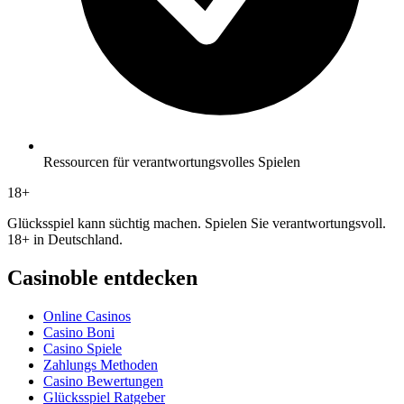
Ressourcen für verantwortungsvolles Spielen
18+
Glücksspiel kann süchtig machen. Spielen Sie verantwortungsvoll.
18+ in Deutschland.
Casinoble entdecken
Online Casinos
Casino Boni
Casino Spiele
Zahlungs Methoden
Casino Bewertungen
Glücksspiel Ratgeber