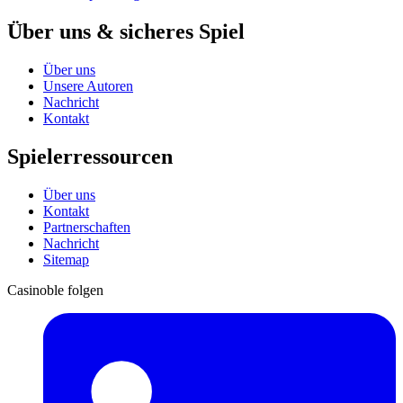
Über uns & sicheres Spiel
Über uns
Unsere Autoren
Nachricht
Kontakt
Spielerressourcen
Über uns
Kontakt
Partnerschaften
Nachricht
Sitemap
Casinoble folgen