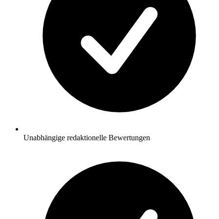
Unabhängige redaktionelle Bewertungen