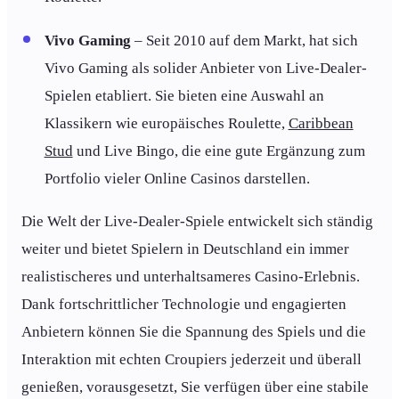
Vivo Gaming
– Seit 2010 auf dem Markt, hat sich
Vivo Gaming als solider Anbieter von Live-Dealer-
Spielen etabliert. Sie bieten eine Auswahl an
Klassikern wie europäisches Roulette,
Caribbean
Stud
und Live Bingo, die eine gute Ergänzung zum
Portfolio vieler Online Casinos darstellen.
Die Welt der Live-Dealer-Spiele entwickelt sich ständig
weiter und bietet Spielern in Deutschland ein immer
realistischeres und unterhaltsameres Casino-Erlebnis.
Dank fortschrittlicher Technologie und engagierten
Anbietern können Sie die Spannung des Spiels und die
Interaktion mit echten Croupiers jederzeit und überall
genießen, vorausgesetzt, Sie verfügen über eine stabile