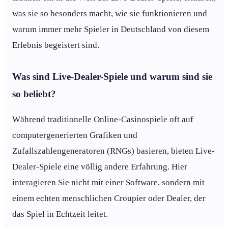
was sie so besonders macht, wie sie funktionieren und
warum immer mehr Spieler in Deutschland von diesem
Erlebnis begeistert sind.
Was sind Live-Dealer-Spiele und warum sind sie
so beliebt?
Während traditionelle Online-Casinospiele oft auf
computergenerierten Grafiken und
Zufallszahlengeneratoren (RNGs) basieren, bieten Live-
Dealer-Spiele eine völlig andere Erfahrung. Hier
interagieren Sie nicht mit einer Software, sondern mit
einem echten menschlichen Croupier oder Dealer, der
das Spiel in Echtzeit leitet.