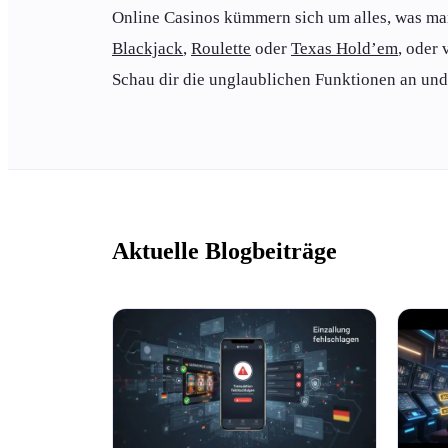
Online Casinos kümmern sich um alles, was man
Blackjack
,
Roulette
oder
Texas Hold’em
, oder 
Schau dir die unglaublichen Funktionen an und 
Aktuelle Blogbeiträge