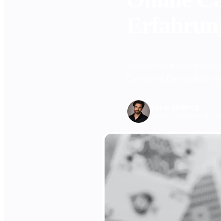
Erfahrun
Wolltest du schon immer 
Casinos in Deutschland hi
Lukas Mollberg
Redaktionsleiter und iG