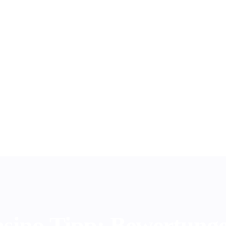
asino Tipp: Bewertung