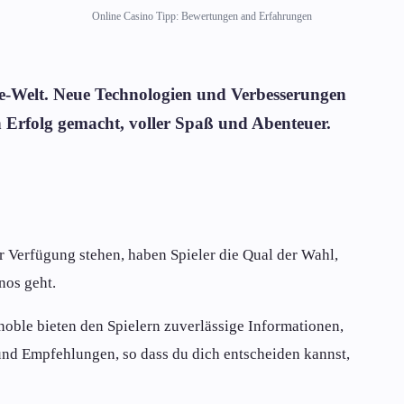
Online Casino Tipp: Bewertungen and Erfahrungen
ne-Welt. Neue Technologien und Verbesserungen
 Erfolg gemacht, voller Spaß und Abenteuer.
ur Verfügung stehen, haben Spieler die Qual der Wahl,
nos geht.
oble bieten den Spielern zuverlässige Informationen,
nd Empfehlungen, so dass du dich entscheiden kannst,