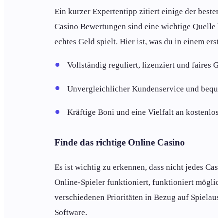
Ein kurzer Expertentipp zitiert einige der beste
Casino Bewertungen sind eine wichtige Quelle
echtes Geld spielt. Hier ist, was du in einem er
Vollständig reguliert, lizenziert und faire
Unvergleichlicher Kundenservice und be
Kräftige Boni und eine Vielfalt an kostenl
Finde das richtige Online Casino
Es ist wichtig zu erkennen, dass nicht jedes Cas
Online-Spieler funktioniert, funktioniert mögl
verschiedenen Prioritäten in Bezug auf Spiela
Software.