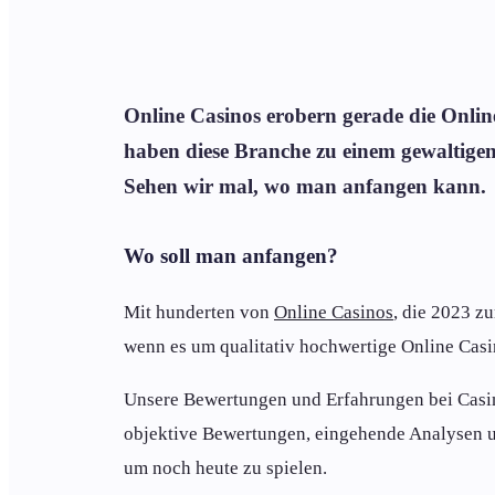
Online Casinos erobern gerade die Onli
haben diese Branche zu einem gewaltigen
Sehen wir mal, wo man anfangen kann.
Wo soll man anfangen?
Mit hunderten von
Online Casinos
, die 2023 z
wenn es um qualitativ hochwertige Online Casi
Unsere Bewertungen und Erfahrungen bei Casin
objektive Bewertungen, eingehende Analysen u
um noch heute zu spielen.