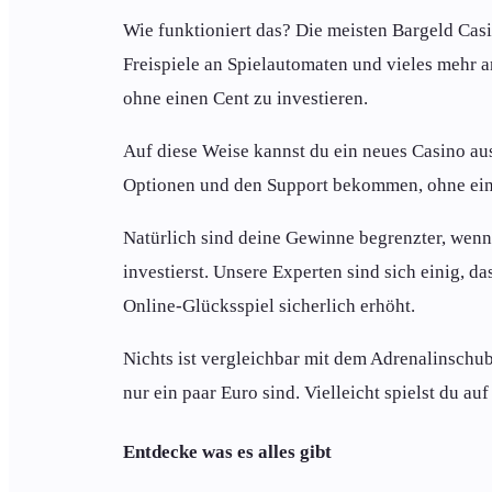
Wie funktioniert das? Die meisten Bargeld Casi
Freispiele an Spielautomaten und vieles mehr a
ohne einen Cent zu investieren.
Auf diese Weise kannst du ein neues Casino aus
Optionen und den Support bekommen, ohne ein
Natürlich sind deine Gewinne begrenzter, wenn
investierst. Unsere Experten sind sich einig, 
Online-Glücksspiel sicherlich erhöht.
Nichts ist vergleichbar mit dem Adrenalinschub
nur ein paar Euro sind. Vielleicht spielst du au
Entdecke was es alles gibt