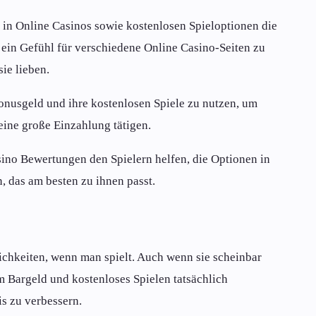
i in Online Casinos sowie kostenlosen Spieloptionen die
 ein Gefühl für verschiedene Online Casino-Seiten zu
ie lieben.
onusgeld und ihre kostenlosen Spiele zu nutzen, um
eine große Einzahlung tätigen.
sino Bewertungen den Spielern helfen, die Optionen in
, das am besten zu ihnen passt.
ichkeiten, wenn man spielt. Auch wenn sie scheinbar
um Bargeld und kostenloses Spielen tatsächlich
s zu verbessern.