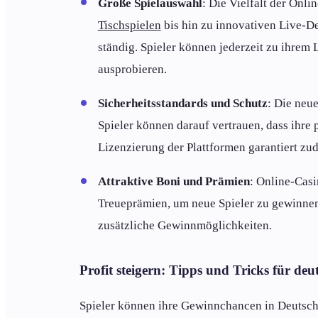
Große Spielauswahl
: Die Vielfalt der Onl
Tischspielen
bis hin zu innovativen Live-D
ständig. Spieler können jederzeit zu ihrem
ausprobieren.
Sicherheitsstandards und Schutz
: Die neu
Spieler können darauf vertrauen, dass ihre 
Lizenzierung der Plattformen garantiert zu
Attraktive Boni und Prämien
: Online-Cas
Treueprämien, um neue Spieler zu gewinnen.
zusätzliche Gewinnmöglichkeiten.
Profit steigern: Tipps und Tricks für deu
Spieler können ihre Gewinnchancen in Deutsch