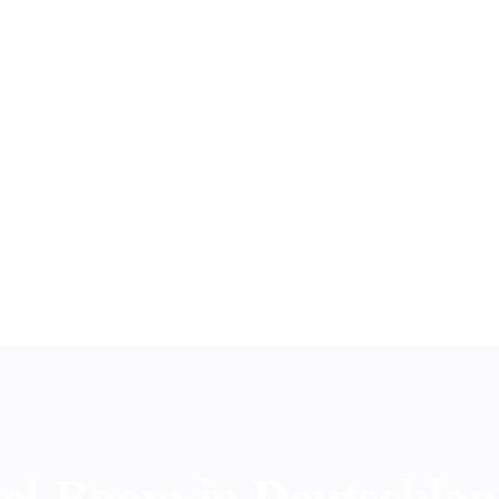
el-Boom in Deutschlan