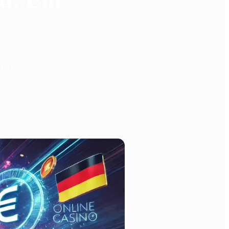
d Tipps,