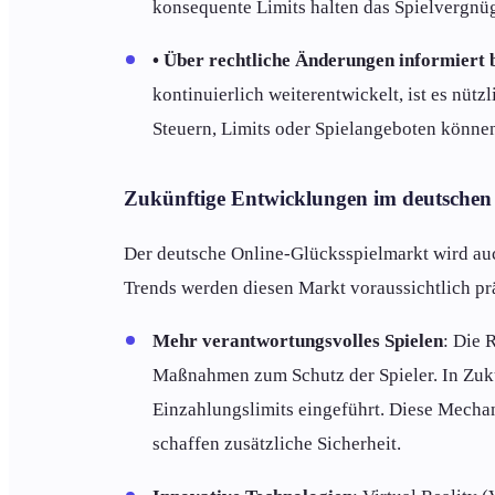
konsequente Limits halten das Spielvergnü
• Über rechtliche Änderungen informiert 
kontinuierlich weiterentwickelt, ist es nüt
Steuern, Limits oder Spielangeboten können
Zukünftige Entwicklungen im deutschen
Der deutsche Online-Glücksspielmarkt wird auc
Trends werden diesen Markt voraussichtlich pr
Mehr verantwortungsvolles Spielen
: Die 
Maßnahmen zum Schutz der Spieler. In Zuku
Einzahlungslimits eingeführt. Diese Mecha
schaffen zusätzliche Sicherheit.