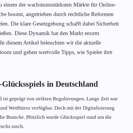
 zu einem der wachstumsstärksten Märkte für Online-
che boomt, angetrieben durch rechtliche Reformen
elen. Die klare Gesetzgebung schafft dabei Sicherheit
enießen. Diese Dynamik hat den Markt enorm
In diesem Artikel beleuchten wir die aktuelle
Boom und geben wertvolle Tipps, wie Spieler ihre
-Glücksspiels in Deutschland
 ist geprägt von strikten Regulierungen. Lange Zeit war
 und Wettbüros verfügbar. Doch mit der Digitalisierung
die Branche. Plötzlich wurde Glücksspiel rund um die
wuchs rasch.