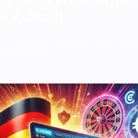
die Zukunft
s Online-Glücksspiels in Deutschland – Vorteile, Trends un
 und sicher zu spielen.
•
5 Min. Lesezeit
•
Aktualisiert 27. Mai 2025
aming-Analyst