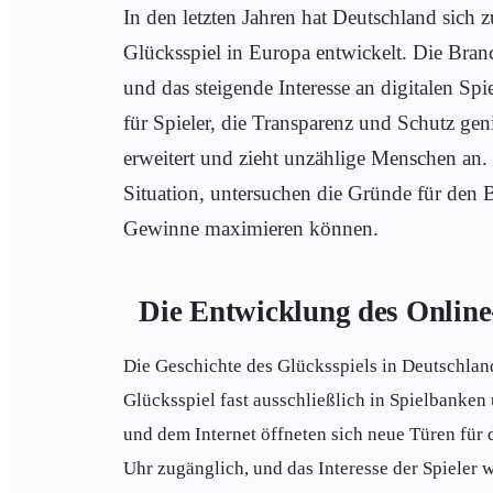
In den letzten Jahren hat Deutschland sich
Glücksspiel in Europa entwickelt. Die Bran
und das steigende Interesse an digitalen Spi
für Spieler, die Transparenz und Schutz g
erweitert und zieht unzählige Menschen an. 
Situation, untersuchen die Gründe für den 
Gewinne maximieren können.
Die Entwicklung des Online
Die Geschichte des Glücksspiels in Deutschland
Glücksspiel fast ausschließlich in Spielbanken
und dem Internet öffneten sich neue Türen für 
Uhr zugänglich, und das Interesse der Spieler 