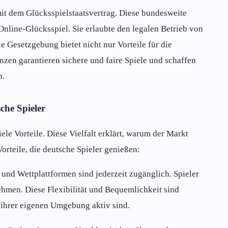
it dem Glücksspielstaatsvertrag. Diese bundesweite
Online-Glücksspiel. Sie erlaubte den legalen Betrieb von
 Gesetzgebung bietet nicht nur Vorteile für die
nzen garantieren sichere und faire Spiele und schaffen
n.
sche Spieler
ele Vorteile. Diese Vielfalt erklärt, warum der Markt
Vorteile, die deutsche Spieler genießen:
 und Wettplattformen sind jederzeit zugänglich. Spieler
ehmen. Diese Flexibilität und Bequemlichkeit sind
in ihrer eigenen Umgebung aktiv sind.