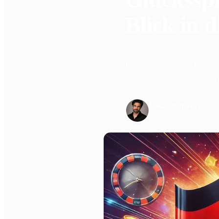
Blick in 
Entdecken Sie den Boom de
um Gewinne zu maximieren
Lukas Mollberg
Redaktionsleiter und iG