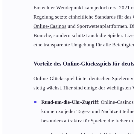
Ein echter Wendepunkt kam jedoch erst 2021 m
Regelung setzte einheitliche Standards für das 
Online-Casinos
und Sportwettenplattformen. Die
Branche, sondern schützt auch die Spieler. Lize
eine transparente Umgebung für alle Beteiligte
Vorteile des Online-Glücksspiels für deut
Online-Glücksspiel bietet deutschen Spielern vi
stetig wächst. Hier sind einige der wichtigsten 
Rund-um-die-Uhr-Zugriff
: Online-Casinos
können zu jeder Tages- und Nachtzeit teiln
besonders attraktiv für Spieler, die lieber 