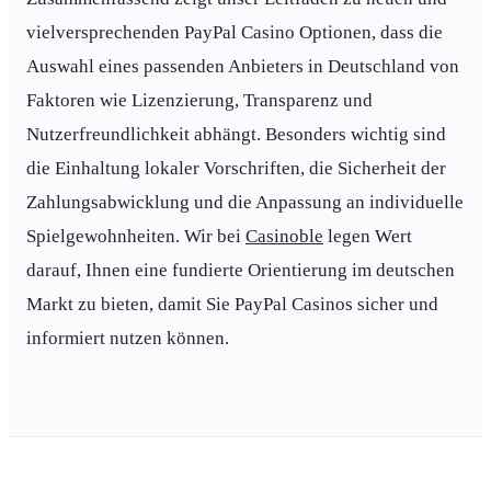
vielversprechenden PayPal Casino Optionen, dass die
Auswahl eines passenden Anbieters in Deutschland von
Faktoren wie Lizenzierung, Transparenz und
Nutzerfreundlichkeit abhängt. Besonders wichtig sind
die Einhaltung lokaler Vorschriften, die Sicherheit der
Zahlungsabwicklung und die Anpassung an individuelle
Spielgewohnheiten. Wir bei
Casinoble
legen Wert
darauf, Ihnen eine fundierte Orientierung im deutschen
Markt zu bieten, damit Sie PayPal Casinos sicher und
informiert nutzen können.