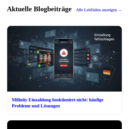
Aktuelle Blogbeiträge
Alle Leitfäden anzeigen →
Mifinity Einzahlung funktioniert nicht: häufige
Probleme und Lösungen