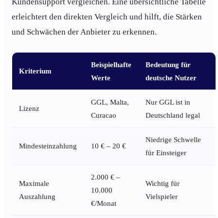
Kundensupport vergleichen. Eine übersichtliche Tabelle
erleichtert den direkten Vergleich und hilft, die Stärken
und Schwächen der Anbieter zu erkennen.
Beispielhafte
Bedeutung für
Kriterium
Werte
deutsche Nutzer
GGL, Malta,
Nur GGL ist in
Lizenz
Curacao
Deutschland legal
Niedrige Schwelle
Mindesteinzahlung
10 € – 20 €
für Einsteiger
2.000 € –
Maximale
Wichtig für
10.000
Auszahlung
Vielspieler
€/Monat