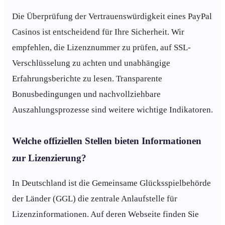
Die Überprüfung der Vertrauenswürdigkeit eines PayPal
Casinos ist entscheidend für Ihre Sicherheit. Wir
empfehlen, die Lizenznummer zu prüfen, auf SSL-
Verschlüsselung zu achten und unabhängige
Erfahrungsberichte zu lesen. Transparente
Bonusbedingungen und nachvollziehbare
Auszahlungsprozesse sind weitere wichtige Indikatoren.
Welche offiziellen Stellen bieten Informationen
zur Lizenzierung?
In Deutschland ist die Gemeinsame Glücksspielbehörde
der Länder (GGL) die zentrale Anlaufstelle für
Lizenzinformationen. Auf deren Webseite finden Sie