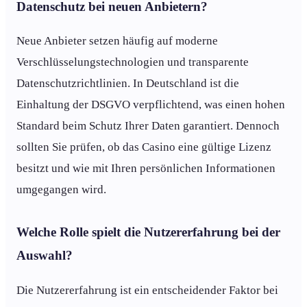
Datenschutz bei neuen Anbietern?
Neue Anbieter setzen häufig auf moderne
Verschlüsselungstechnologien und transparente
Datenschutzrichtlinien. In Deutschland ist die
Einhaltung der DSGVO verpflichtend, was einen hohen
Standard beim Schutz Ihrer Daten garantiert. Dennoch
sollten Sie prüfen, ob das Casino eine gültige Lizenz
besitzt und wie mit Ihren persönlichen Informationen
umgegangen wird.
Welche Rolle spielt die Nutzererfahrung bei der
Auswahl?
Die Nutzererfahrung ist ein entscheidender Faktor bei