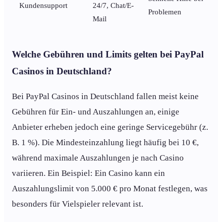
Kundensupport
24/7, Chat/E-
Problemen
Mail
Welche Gebühren und Limits gelten bei PayPal
Casinos in Deutschland?
Bei PayPal Casinos in Deutschland fallen meist keine
Gebühren für Ein- und Auszahlungen an, einige
Anbieter erheben jedoch eine geringe Servicegebühr (z.
B. 1 %). Die Mindesteinzahlung liegt häufig bei 10 €,
während maximale Auszahlungen je nach Casino
variieren. Ein Beispiel: Ein Casino kann ein
Auszahlungslimit von 5.000 € pro Monat festlegen, was
besonders für Vielspieler relevant ist.