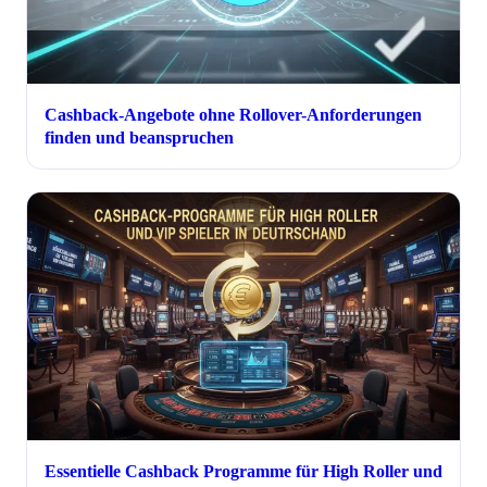
Cashback-Angebote ohne Rollover-Anforderungen
finden und beanspruchen
Essentielle Cashback Programme für High Roller und