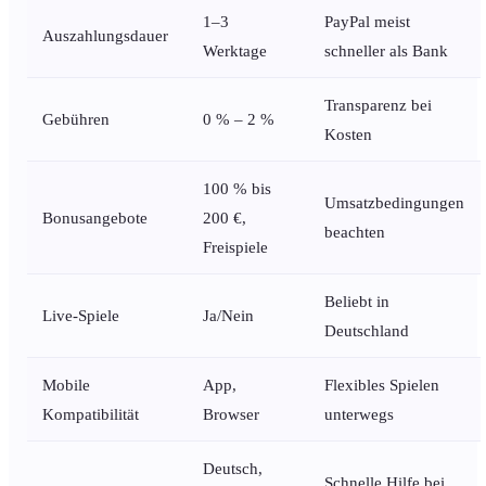
1–3
PayPal meist
Auszahlungsdauer
Werktage
schneller als Bank
Transparenz bei
Gebühren
0 % – 2 %
Kosten
100 % bis
Umsatzbedingungen
Bonusangebote
200 €,
beachten
Freispiele
Beliebt in
Live-Spiele
Ja/Nein
Deutschland
Mobile
App,
Flexibles Spielen
Kompatibilität
Browser
unterwegs
Deutsch,
Schnelle Hilfe bei