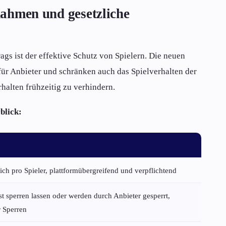
ahmen und gesetzliche
ags ist der effektive Schutz von Spielern. Die neuen
r Anbieter und schränken auch das Spielverhalten der
halten frühzeitig zu verhindern.
blick:
ch pro Spieler, plattformübergreifend und verpflichtend
st sperren lassen oder werden durch Anbieter gesperrt,
r Sperren