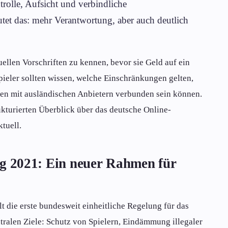
trolle, Aufsicht und verbindliche
tet das: mehr Verantwortung, aber auch deutlich
tuellen Vorschriften zu kennen, bevor sie Geld auf ein
pieler sollten wissen, welche Einschränkungen gelten,
ken mit ausländischen Anbietern verbunden sein können.
rukturierten Überblick über das deutsche Online-
tuell.
ag 2021: Ein neuer Rahmen für
llt die erste bundesweit einheitliche Regelung für das
tralen Ziele: Schutz von Spielern, Eindämmung illegaler