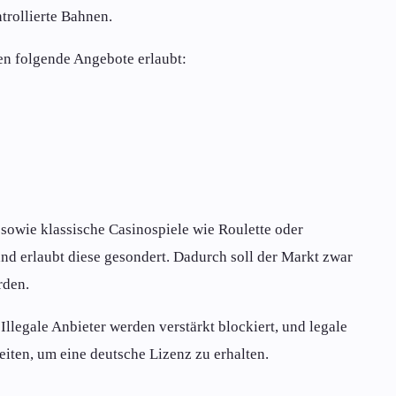
trollierte Bahnen.
en folgende Angebote erlaubt:
sowie klassische Casinospiele wie Roulette oder
and erlaubt diese gesondert. Dadurch soll der Markt zwar
rden.
Illegale Anbieter werden verstärkt blockiert, und legale
iten, um eine deutsche Lizenz zu erhalten.