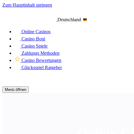
Zum Hauptinhalt springen
Deutschland
Online Casinos
Casino Boni
Casino Spiele
Zahlungs Methoden
Casino Bewertungen
Glücksspiel Ratgeber
Suchen
Menü öffnen
Startseite
/
Blog
Online-Gl