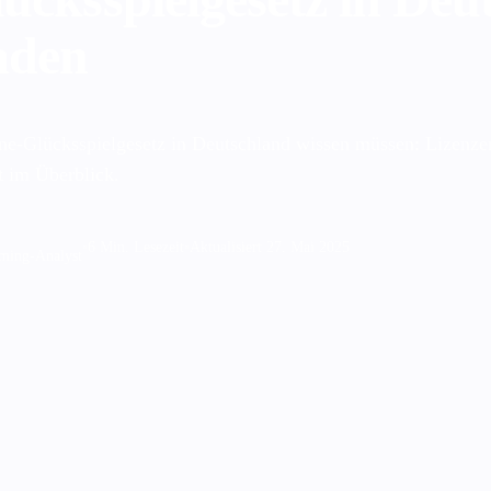
aden
ne-Glücksspielgesetz in Deutschland wissen müssen: Lizenze
t im Überblick.
•
6 Min. Lesezeit
•
Aktualisiert 27. Mai 2025
aming-Analyst