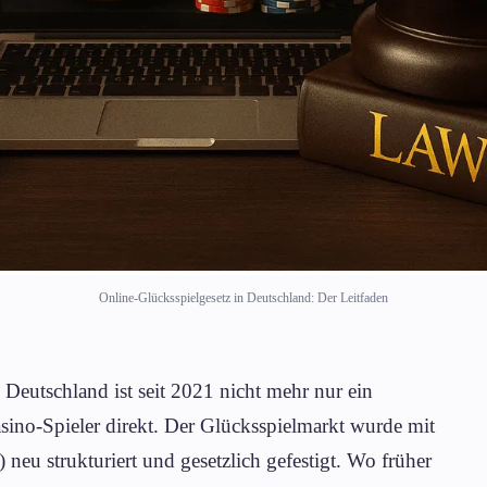
Online-Glücksspielgesetz in Deutschland: Der Leitfaden
Deutschland ist seit 2021 nicht mehr nur ein
asino-Spieler direkt. Der Glücksspielmarkt wurde mit
neu strukturiert und gesetzlich gefestigt. Wo früher