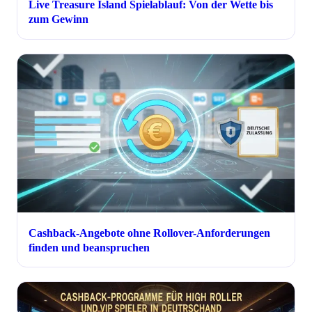
Live Treasure Island Spielablauf: Von der Wette bis
zum Gewinn
Cashback-Angebote ohne Rollover-Anforderungen
finden und beanspruchen