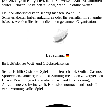
jede Sitzung ein Budget fest, damit Sie wissen, wann Sie aufhören
sollten. Trinken Sie keinen Alkohol, wenn Sie online wetten.
Online-Glücksspiel kann süchtig machen. Wenn Sie
Schwierigkeiten haben aufzuhören oder Ihr Verhalten Ihre Familie
belastet, wenden Sie sich an die unten genannten Organisationen.
Deutschland
Ihr Leitfaden zu Wett- und Glücksspielseiten
Seit 2016 hilft Casinoble Spielern in Deutschland, Online-Casinos,
Sportwetten-Anbieter, Boni und Zahlungsmethoden zu vergleichen.
Unsere Bewertungen konzentrieren sich auf Lizenzierung,
Auszahlungsgeschwindigkeit, Bonusbedingungen und Tools für
verantwortungsvolles Spielen.