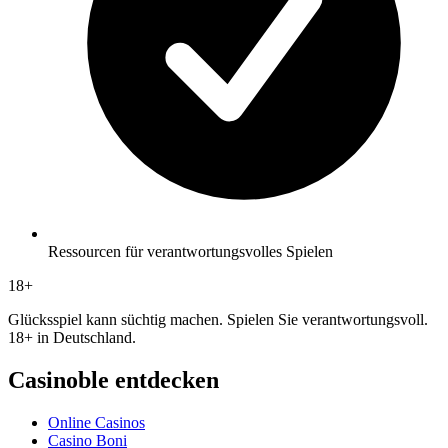
Ressourcen für verantwortungsvolles Spielen
18+
Glücksspiel kann süchtig machen. Spielen Sie verantwortungsvoll.
18+ in Deutschland.
Casinoble entdecken
Online Casinos
Casino Boni