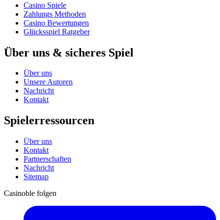
Casino Spiele
Zahlungs Methoden
Casino Bewertungen
Glücksspiel Ratgeber
Über uns & sicheres Spiel
Über uns
Unsere Autoren
Nachricht
Kontakt
Spielerressourcen
Über uns
Kontakt
Partnerschaften
Nachricht
Sitemap
Casinoble folgen