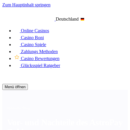
Zum Hauptinhalt springen
Deutschland
Online Casinos
Casino Boni
Casino Spiele
Zahlungs Methoden
Casino Bewertungen
Glücksspiel Ratgeber
Suchen
Menü öffnen
Startseite
/
Blog
Vor- und Nachteile des AstroPay