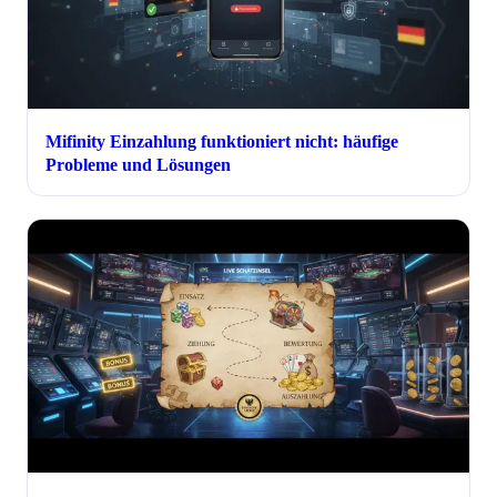
Mifinity Einzahlung funktioniert nicht: häufige
Probleme und Lösungen