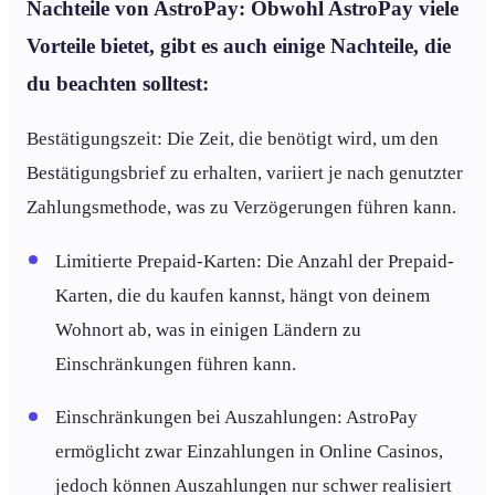
Nachteile von AstroPay: Obwohl AstroPay viele
Vorteile bietet, gibt es auch einige Nachteile, die
du beachten solltest:
Bestätigungszeit: Die Zeit, die benötigt wird, um den
Bestätigungsbrief zu erhalten, variiert je nach genutzter
Zahlungsmethode, was zu Verzögerungen führen kann.
Limitierte Prepaid-Karten: Die Anzahl der Prepaid-
Karten, die du kaufen kannst, hängt von deinem
Wohnort ab, was in einigen Ländern zu
Einschränkungen führen kann.
Einschränkungen bei Auszahlungen: AstroPay
ermöglicht zwar Einzahlungen in Online Casinos,
jedoch können Auszahlungen nur schwer realisiert