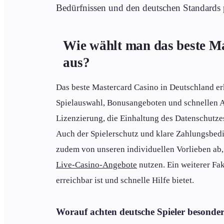
Bedürfnissen und den deutschen Standards p
Wie wählt man das beste Ma
aus?
Das beste Mastercard Casino in Deutschland er
Spielauswahl, Bonusangeboten und schnellen A
Lizenzierung, die Einhaltung des Datenschutze
Auch der Spielerschutz und klare Zahlungsbedi
zudem von unseren individuellen Vorlieben ab, 
Live-Casino-Angebote
nutzen. Ein weiterer Fak
erreichbar ist und schnelle Hilfe bietet.
Worauf achten deutsche Spieler besonde