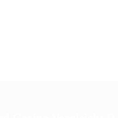
d Casino Vergleich: Da