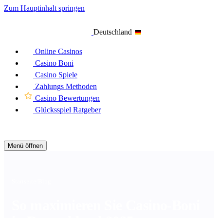
Zum Hauptinhalt springen
Deutschland
Online Casinos
Casino Boni
Casino Spiele
Zahlungs Methoden
Casino Bewertungen
Glücksspiel Ratgeber
Suchen
Menü öffnen
Startseite
/
Blog
So maximieren Sie Casino-Boni