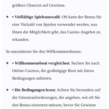
größere Chancen auf Gewinne.
• Vielfältige Spieleauswahl
: Oft kann der Bonus für
eine Vielzahl von Spielen verwendet werden, was
Ihnen die Möglichkeit gibt, das Casino-Angebot zu
erkunden.
So maximieren Sie den Willkommensbonus:
• Willkommensboni vergleichen
: Suchen Sie nach
Online-Casinos, die großzügige Boni mit fairen
Bedingungen anbieten.
• Die Bedingungen lesen
: Achten Sie besonders auf
die Umsatzanforderungen, die angeben, wie oft Sie
den Bonus einsetzen müssen, bevor Sie Gewinne