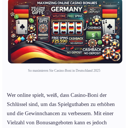
So maximieren Sie Casino-Boni in Deutschland 2025
Wer online spielt, weiß, dass Casino-Boni der
Schlüssel sind, um das Spielguthaben zu erhöhen
und die Gewinnchancen zu verbessern. Mit einer
Vielzahl von Bonusangeboten kann es jedoch