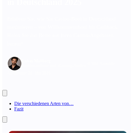
in Deutschland 2025
Erfahren Sie, wie Sie Casino-Boni in Deutschland
maximieren – von Willkommensboni bis Cashback.
Holen Sie das Beste aus Ihren Casino-Angeboten
heraus!
Lukas Mollberg
•
6 Min. Lesezeit
•
Redaktionsleiter und iGaming-Analyst
Aktualisiert 26. Mai 2025
Die verschiedenen Arten von…
Fazit