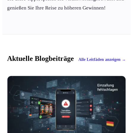
genießen Sie Ihre Reise zu höheren Gewinnen!
Aktuelle Blogbeiträge
Alle Leitfäden anzeigen →