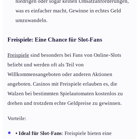
niedrigen oder sogar keinen Umsatzanforderungen,
was es einfacher macht, Gewinne in echtes Geld
umzuwandeln.
Freispiele: Eine Chance für Slot-Fans
Freispiele
sind besonders bei Fans von Online-Slots
beliebt und werden oft als Teil von
Willkommensangeboten oder anderen Aktionen
angeboten. Casinos mit Freispiele erlauben es, die
Walzen bei bestimmten Spielautomaten kostenlos zu
drehen und trotzdem echte Geldpreise zu gewinnen.
Vorteile:
• Ideal für Slot-Fans
: Freispiele bieten eine