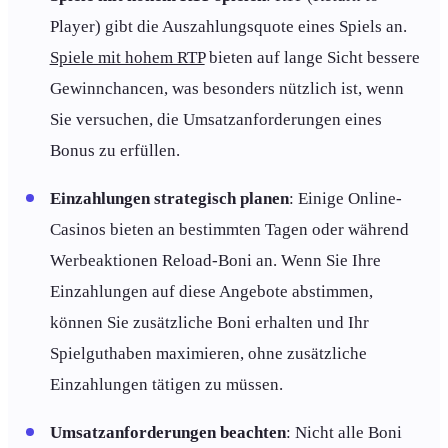
Player) gibt die Auszahlungsquote eines Spiels an.
Spiele mit hohem RTP
bieten auf lange Sicht bessere
Gewinnchancen, was besonders nützlich ist, wenn
Sie versuchen, die Umsatzanforderungen eines
Bonus zu erfüllen.
Einzahlungen strategisch planen
: Einige Online-
Casinos bieten an bestimmten Tagen oder während
Werbeaktionen Reload-Boni an. Wenn Sie Ihre
Einzahlungen auf diese Angebote abstimmen,
können Sie zusätzliche Boni erhalten und Ihr
Spielguthaben maximieren, ohne zusätzliche
Einzahlungen tätigen zu müssen.
Umsatzanforderungen beachten
: Nicht alle Boni