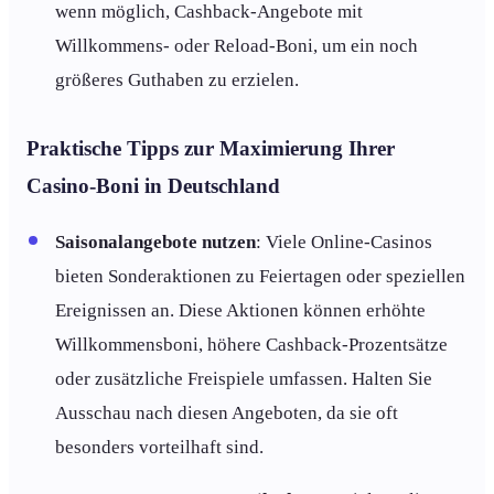
wenn möglich, Cashback-Angebote mit
Willkommens- oder Reload-Boni, um ein noch
größeres Guthaben zu erzielen.
Praktische Tipps zur Maximierung Ihrer
Casino-Boni in Deutschland
Saisonalangebote nutzen
: Viele Online-Casinos
bieten Sonderaktionen zu Feiertagen oder speziellen
Ereignissen an. Diese Aktionen können erhöhte
Willkommensboni, höhere Cashback-Prozentsätze
oder zusätzliche Freispiele umfassen. Halten Sie
Ausschau nach diesen Angeboten, da sie oft
besonders vorteilhaft sind.