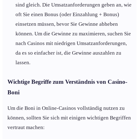
sind gleich. Die Umsatzanforderungen geben an, wie
oft Sie einen Bonus (oder Einzahlung + Bonus)
einsetzen müssen, bevor Sie Gewinne abheben
können. Um die Gewinne zu maximieren, suchen Sie
nach Casinos mit niedrigen Umsatzanforderungen,
da es so einfacher ist, die Gewinne auszahlen zu
lassen.
Wichtige Begriffe zum Verständnis von Casino-
Boni
Um die Boni in Online-Casinos vollständig nutzen zu
können, sollten Sie sich mit einigen wichtigen Begriffen
vertraut machen: