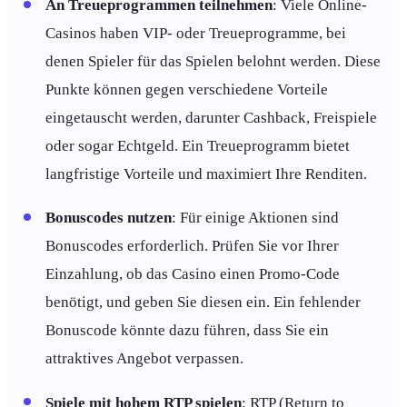
An Treueprogrammen teilnehmen
: Viele Online-
Casinos haben VIP- oder Treueprogramme, bei
denen Spieler für das Spielen belohnt werden. Diese
Punkte können gegen verschiedene Vorteile
eingetauscht werden, darunter Cashback, Freispiele
oder sogar Echtgeld. Ein Treueprogramm bietet
langfristige Vorteile und maximiert Ihre Renditen.
Bonuscodes nutzen
: Für einige Aktionen sind
Bonuscodes erforderlich. Prüfen Sie vor Ihrer
Einzahlung, ob das Casino einen Promo-Code
benötigt, und geben Sie diesen ein. Ein fehlender
Bonuscode könnte dazu führen, dass Sie ein
attraktives Angebot verpassen.
Spiele mit hohem RTP spielen
: RTP (Return to