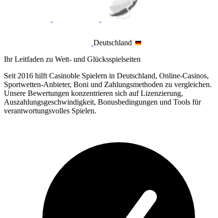
Deutschland
Ihr Leitfaden zu Wett- und Glücksspielseiten
Seit 2016 hilft Casinoble Spielern in Deutschland, Online-Casinos,
Sportwetten-Anbieter, Boni und Zahlungsmethoden zu vergleichen.
Unsere Bewertungen konzentrieren sich auf Lizenzierung,
Auszahlungsgeschwindigkeit, Bonusbedingungen und Tools für
verantwortungsvolles Spielen.