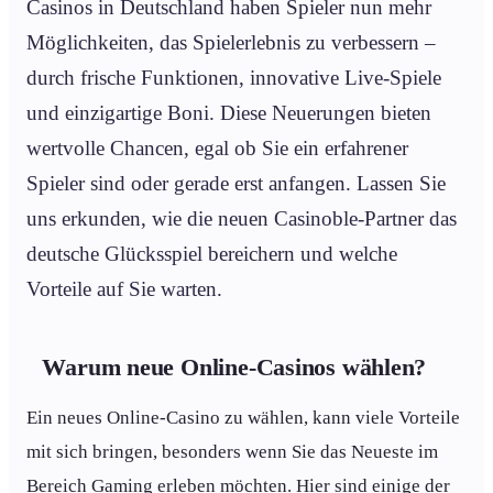
Casinos in Deutschland haben Spieler nun mehr
Möglichkeiten, das Spielerlebnis zu verbessern –
durch frische Funktionen, innovative Live-Spiele
und einzigartige Boni. Diese Neuerungen bieten
wertvolle Chancen, egal ob Sie ein erfahrener
Spieler sind oder gerade erst anfangen. Lassen Sie
uns erkunden, wie die neuen Casinoble-Partner das
deutsche Glücksspiel bereichern und welche
Vorteile auf Sie warten.
Warum neue Online-Casinos wählen?
Ein neues Online-Casino zu wählen, kann viele Vorteile
mit sich bringen, besonders wenn Sie das Neueste im
Bereich Gaming erleben möchten. Hier sind einige der