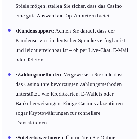
Spiele mögen, stellen Sie sicher, dass das Casino
eine gute Auswahl an Top-Anbietern bietet.
•Kundensupport
: Achten Sie darauf, dass der
Kundenservice in deutscher Sprache verfügbar ist
und leicht erreichbar ist – ob per Live-Chat, E-Mail
oder Telefon.
•Zahlungsmethoden
: Vergewissern Sie sich, dass
das Casino Ihre bevorzugten Zahlungsmethoden
unterstützt, wie Kreditkarten, E-Wallets oder
Banküberweisungen. Einige Casinos akzeptieren
sogar Kryptowährungen für schnellere
Transaktionen.
•Spielerbewertungen
: Überprüfen Sie Online-