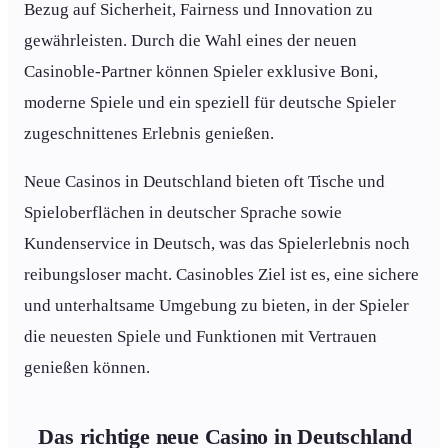
Bezug auf Sicherheit, Fairness und Innovation zu
gewährleisten. Durch die Wahl eines der neuen
Casinoble-Partner können Spieler exklusive Boni,
moderne Spiele und ein speziell für deutsche Spieler
zugeschnittenes Erlebnis genießen.
Neue Casinos in Deutschland bieten oft Tische und
Spieloberflächen in deutscher Sprache sowie
Kundenservice in Deutsch, was das Spielerlebnis noch
reibungsloser macht. Casinobles Ziel ist es, eine sichere
und unterhaltsame Umgebung zu bieten, in der Spieler
die neuesten Spiele und Funktionen mit Vertrauen
genießen können.
Das richtige neue Casino in Deutschland