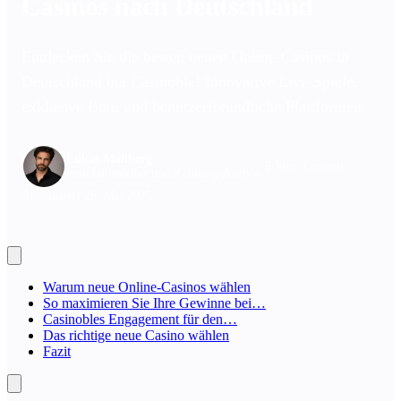
Casinos nach Deutschland
Entdecken Sie die besten neuen Online-Casinos in
Deutschland bei Casinoble! Innovative Live-Spiele,
exklusive Boni und benutzerfreundliche Plattformen.
Lukas Mollberg
•
6 Min. Lesezeit
•
Redaktionsleiter und iGaming-Analyst
Aktualisiert 26. Mai 2025
Warum neue Online-Casinos wählen
So maximieren Sie Ihre Gewinne bei…
Casinobles Engagement für den…
Das richtige neue Casino wählen
Fazit