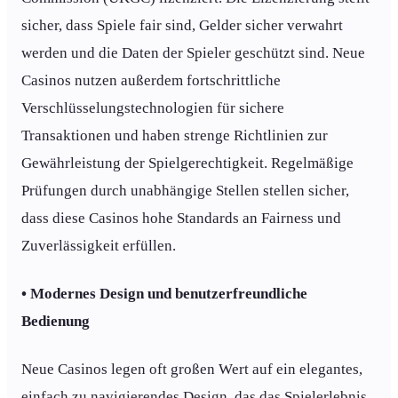
sicher, dass Spiele fair sind, Gelder sicher verwahrt
werden und die Daten der Spieler geschützt sind. Neue
Casinos nutzen außerdem fortschrittliche
Verschlüsselungstechnologien für sichere
Transaktionen und haben strenge Richtlinien zur
Gewährleistung der Spielgerechtigkeit. Regelmäßige
Prüfungen durch unabhängige Stellen stellen sicher,
dass diese Casinos hohe Standards an Fairness und
Zuverlässigkeit erfüllen.
• Modernes Design und benutzerfreundliche
Bedienung
Neue Casinos legen oft großen Wert auf ein elegantes,
einfach zu navigierendes Design, das das Spielerlebnis