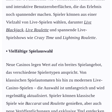
und interaktive Benutzeroberflächen, die das Erlebnis
noch spannender machen. Spieler können aus einer
Vielzahl von Live-Spielen wählen, darunter
Live
Blackjack
,
Live Roulette
und spannende Live-
Spielshows wie
Crazy Time
und
Lightning Roulette
.
• Vielfältige Spielauswahl
Neue Casinos legen Wert auf ein breites Spielangebot,
das verschiedene Spielertypen anspricht. Von
klassischen Spielautomaten bis hin zu modernen Live-
Casino-Spielen – die Auswahl ist umfangreich und wird
regelmäßig aktualisiert. Spieler können klassische
Spiele wie
Baccarat
und
Roulette
genießen, aber auch
neue Veröffentlichungen und exklusive Titel entdecken.