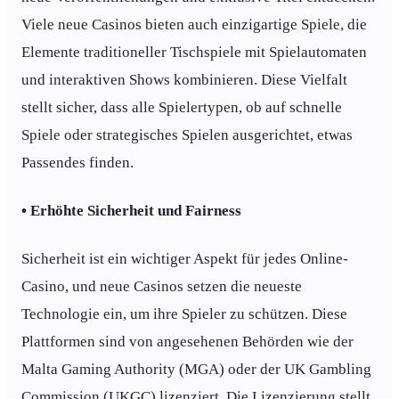
Viele neue Casinos bieten auch einzigartige Spiele, die
Elemente traditioneller Tischspiele mit Spielautomaten
und interaktiven Shows kombinieren. Diese Vielfalt
stellt sicher, dass alle Spielertypen, ob auf schnelle
Spiele oder strategisches Spielen ausgerichtet, etwas
Passendes finden.
• Erhöhte Sicherheit und Fairness
Sicherheit ist ein wichtiger Aspekt für jedes Online-
Casino, und neue Casinos setzen die neueste
Technologie ein, um ihre Spieler zu schützen. Diese
Plattformen sind von angesehenen Behörden wie der
Malta Gaming Authority (MGA) oder der UK Gambling
Commission (UKGC) lizenziert. Die Lizenzierung stellt