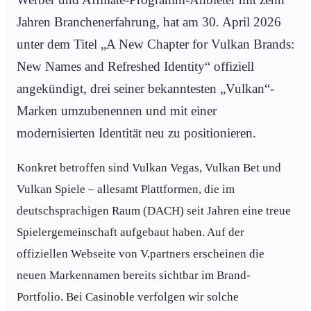
Jahren Branchenerfahrung, hat am 30. April 2026
unter dem Titel „A New Chapter for Vulkan Brands:
New Names and Refreshed Identity“ offiziell
angekündigt, drei seiner bekanntesten „Vulkan“-
Marken umzubenennen und mit einer
modernisierten Identität neu zu positionieren.
Konkret betroffen sind Vulkan Vegas, Vulkan Bet und
Vulkan Spiele – allesamt Plattformen, die im
deutschsprachigen Raum (DACH) seit Jahren eine treue
Spielergemeinschaft aufgebaut haben. Auf der
offiziellen Webseite von V.partners erscheinen die
neuen Markennamen bereits sichtbar im Brand-
Portfolio. Bei Casinoble verfolgen wir solche