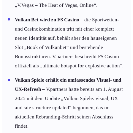
„V.Vegas – The Heat of Vegas, Online“.
Vulkan Bet wird zu FS Casino
– die Sportwetten-
und Casinokombination tritt mit einer komplett
neuen Identität auf, behält aber den hauseigenen
Slot „Book of Vulkanbet“ und bestehende
Bonusstrukturen. V.partners beschreibt FS Casino
offiziell als „ultimate hotspot for explosive action“.
Vulkan Spiele erhält ein umfassendes Visual- und
UX-Refresh
– V.partners hatte bereits am 1. August
2025 mit dem Update „Vulkan Spiele: visual, UX
and site structure updated“ begonnen, das im
aktuellen Rebranding-Schritt seinen Abschluss
findet.