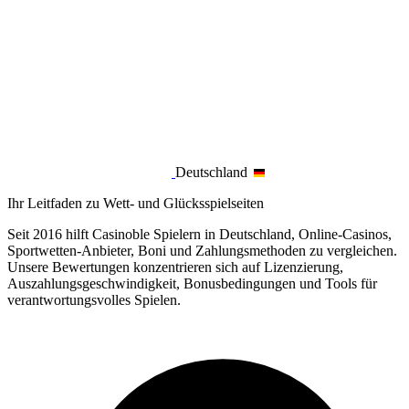
Deutschland
Ihr Leitfaden zu Wett- und Glücksspielseiten
Seit 2016 hilft Casinoble Spielern in Deutschland, Online-Casinos,
Sportwetten-Anbieter, Boni und Zahlungsmethoden zu vergleichen.
Unsere Bewertungen konzentrieren sich auf Lizenzierung,
Auszahlungsgeschwindigkeit, Bonusbedingungen und Tools für
verantwortungsvolles Spielen.