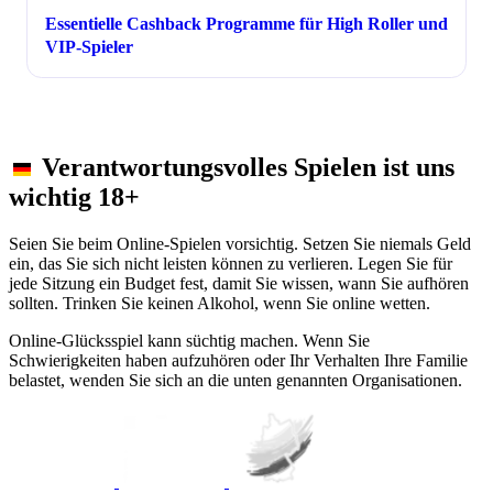
Essentielle Cashback Programme für High Roller und
VIP-Spieler
Verantwortungsvolles Spielen ist uns
wichtig
18+
Seien Sie beim Online-Spielen vorsichtig. Setzen Sie niemals Geld
ein, das Sie sich nicht leisten können zu verlieren. Legen Sie für
jede Sitzung ein Budget fest, damit Sie wissen, wann Sie aufhören
sollten. Trinken Sie keinen Alkohol, wenn Sie online wetten.
Online-Glücksspiel kann süchtig machen. Wenn Sie
Schwierigkeiten haben aufzuhören oder Ihr Verhalten Ihre Familie
belastet, wenden Sie sich an die unten genannten Organisationen.