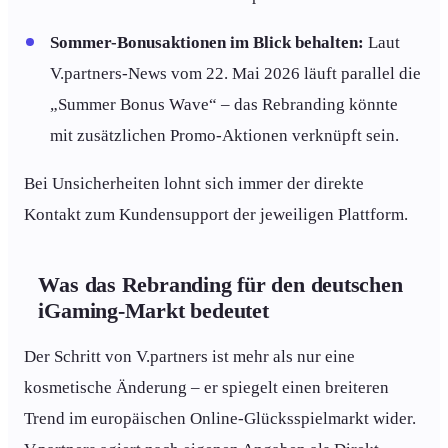
Sommer-Bonusaktionen im Blick behalten:
Laut
V.partners-News vom 22. Mai 2026 läuft parallel die
„Summer Bonus Wave“ – das Rebranding könnte
mit zusätzlichen Promo-Aktionen verknüpft sein.
Bei Unsicherheiten lohnt sich immer der direkte
Kontakt zum Kundensupport der jeweiligen Plattform.
Was das Rebranding für den deutschen
iGaming-Markt bedeutet
Der Schritt von V.partners ist mehr als nur eine
kosmetische Änderung – er spiegelt einen breiteren
Trend im europäischen Online-Glücksspielmarkt wider.