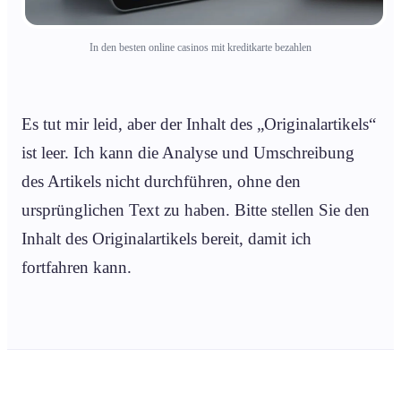
In den besten online casinos mit kreditkarte bezahlen
Es tut mir leid, aber der Inhalt des „Originalartikels“
ist leer. Ich kann die Analyse und Umschreibung
des Artikels nicht durchführen, ohne den
ursprünglichen Text zu haben. Bitte stellen Sie den
Inhalt des Originalartikels bereit, damit ich
fortfahren kann.