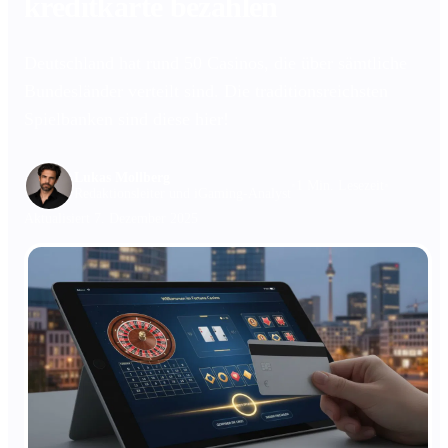
kreditkarte bezahlen
Deutschland hat rund 50 Casinos, die über sämtliche
Bundesländer verteilt sind. Die traditionsreichsten
Spielbanken sind diese hier!
Lukas Mollberg
•
1 Min. Lesezeit
•
Redaktionsleiter und iGaming-Analyst
Aktualisiert 7. Dezember 2025