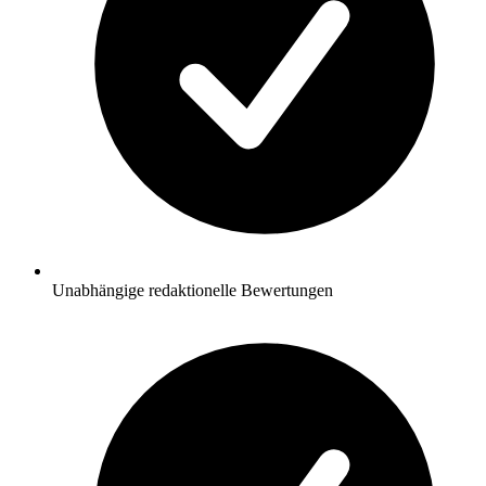
Unabhängige redaktionelle Bewertungen