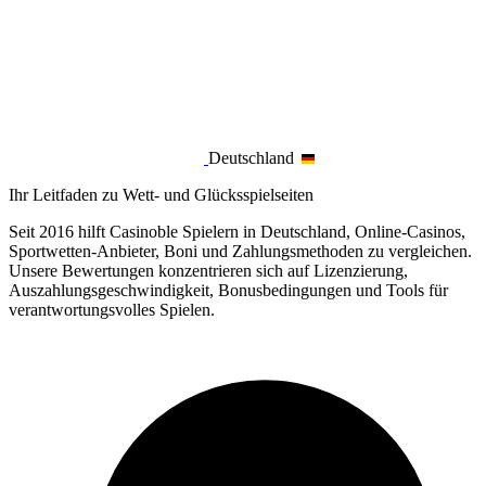
Deutschland
Ihr Leitfaden zu Wett- und Glücksspielseiten
Seit 2016 hilft Casinoble Spielern in Deutschland, Online-Casinos,
Sportwetten-Anbieter, Boni und Zahlungsmethoden zu vergleichen.
Unsere Bewertungen konzentrieren sich auf Lizenzierung,
Auszahlungsgeschwindigkeit, Bonusbedingungen und Tools für
verantwortungsvolles Spielen.