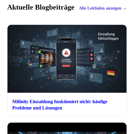
Aktuelle Blogbeiträge
Alle Leitfäden anzeigen →
Mifinity Einzahlung funktioniert nicht: häufige
Probleme und Lösungen