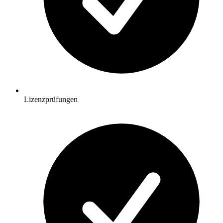
Lizenzprüfungen