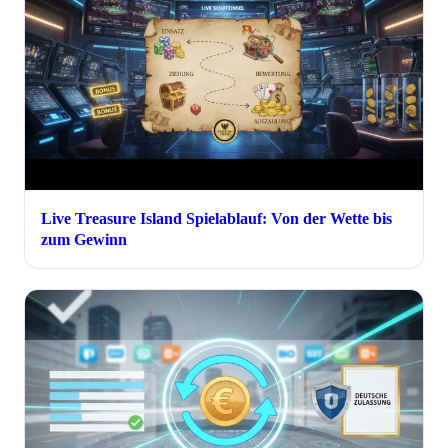
Live Treasure Island Spielablauf: Von der Wette bis
zum Gewinn