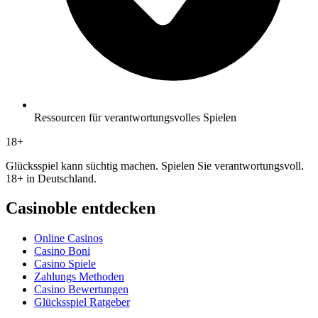
Ressourcen für verantwortungsvolles Spielen
18+
Glücksspiel kann süchtig machen. Spielen Sie verantwortungsvoll.
18+ in Deutschland.
Casinoble entdecken
Online Casinos
Casino Boni
Casino Spiele
Zahlungs Methoden
Casino Bewertungen
Glücksspiel Ratgeber