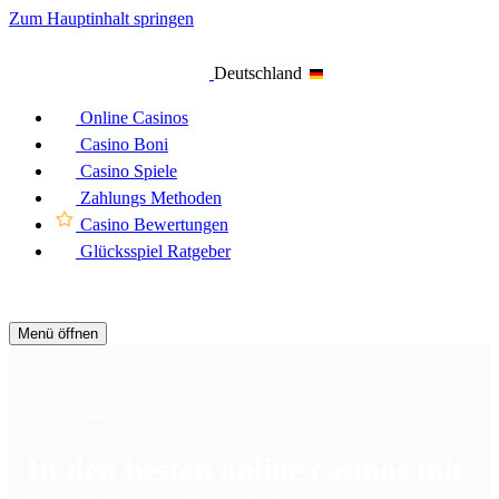
Zum Hauptinhalt springen
Deutschland
Online Casinos
Casino Boni
Casino Spiele
Zahlungs Methoden
Casino Bewertungen
Glücksspiel Ratgeber
Suchen
Menü öffnen
Startseite
/
Blog
In den besten online casinos mit