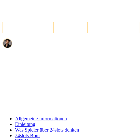
4.2
★★★★
★
/5
MINDESTEINZAHLUNG
AUSZAHLUNG
UMSATZBEDINGUNGEN
€10
0-48 Stunden
40x
Rezensiert von
Lukas Mollberg
· Redaktionsleiter und iGaming-Analyst · Deutschla
WILLKOMMENSBONUS
€1000
Allgemeine Informationen
Einleitung
Was Spieler über 24slots denken
24slots Boni