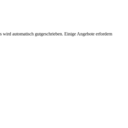
us wird automatisch gutgeschrieben. Einige Angebote erfordern