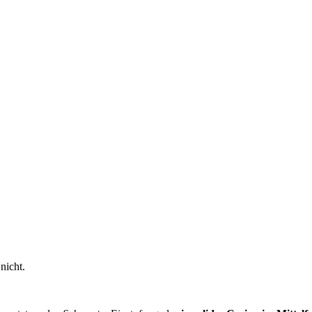
nicht.