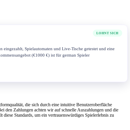
LOHNT SICH
 eingezahlt, Spielautomaten und Live-Tische getestet und eine
kommensangebot (€1000 €) ist für german Spieler
ormqualität, die sich durch eine intuitive Benutzeroberfläche
. Bei den Zahlungen achten wir auf schnelle Auszahlungen und die
üllt diese Standards, um ein vertrauenswürdiges Spielerlebnis zu