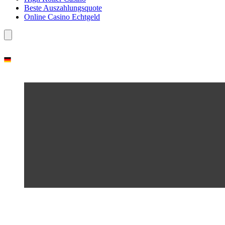
Beste Auszahlungsquote
Online Casino Echtgeld
Startseite
/
Online-Casinos
/
24slots
Deutschland · Casino-Bewertung
24slots Bewertung