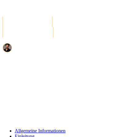
4.6
★★★★★
/5
MINDESTEINZAHLUNG
AUSZAHLUNG
€20
0-24 Stunden
UMSATZBEDINGUNGEN
GEGR.
30x
2023
Rezensiert von
Lukas Mollberg
· Redaktionsleiter und iGaming-Analyst · Deutschland ·
Aktualisiert June 2026
WILLKOMMENSBONUS
€10000 + 50 Freispiele
Casino besuchen
18+ · Nur für Neukunden ·
Es gelten AGB
Allgemeine Informationen
Einleitung