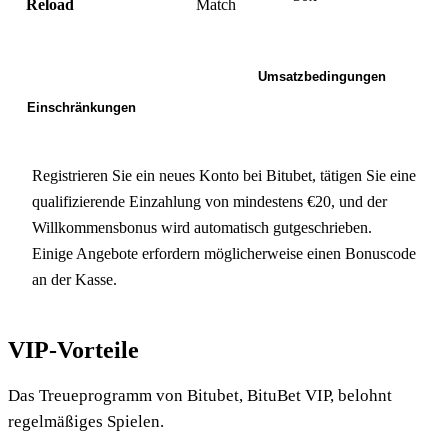
Reload
Match
So sichern Sie sich den Bonus
Umsatzbedingungen
Einschränkungen
Registrieren Sie ein neues Konto bei Bitubet, tätigen Sie eine
qualifizierende Einzahlung von mindestens €20, und der
Willkommensbonus wird automatisch gutgeschrieben.
Einige Angebote erfordern möglicherweise einen Bonuscode
an der Kasse.
VIP-Vorteile
Das Treueprogramm von Bitubet, BituBet VIP, belohnt
regelmäßiges Spielen.