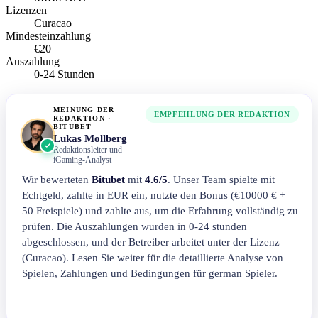
Lizenzen
Curacao
Mindesteinzahlung
€20
Auszahlung
0-24 Stunden
MEINUNG DER
EMPFEHLUNG DER REDAKTION
REDAKTION ·
BITUBET
Lukas Mollberg
Redaktionsleiter und
iGaming-Analyst
Wir bewerteten
Bitubet
mit
4.6/5
. Unser Team spielte mit
Echtgeld, zahlte in EUR ein, nutzte den Bonus (€10000 € +
50 Freispiele) und zahlte aus, um die Erfahrung vollständig zu
prüfen. Die Auszahlungen wurden in 0-24 stunden
abgeschlossen, und der Betreiber arbeitet unter der Lizenz
(Curacao). Lesen Sie weiter für die detaillierte Analyse von
Spielen, Zahlungen und Bedingungen für german Spieler.
Bitubet besuchen
→