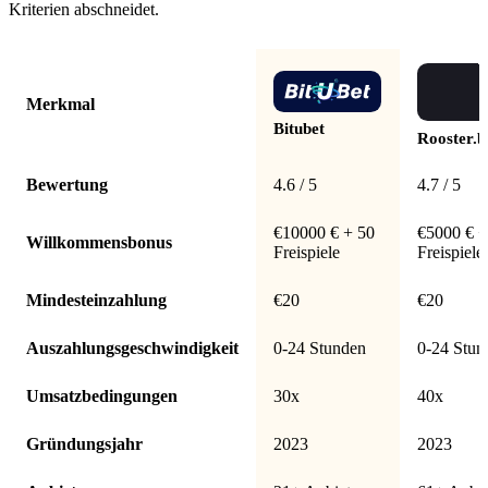
Kriterien abschneidet.
Merkmal
Bitubet
Rooster.b
Bewertung
4.6 / 5
4.7 / 5
€10000 € + 50
€5000 € +
Willkommensbonus
Freispiele
Freispiele
Mindesteinzahlung
€20
€20
Auszahlungsgeschwindigkeit
0-24 Stunden
0-24 Stun
Umsatzbedingungen
30x
40x
Gründungsjahr
2023
2023