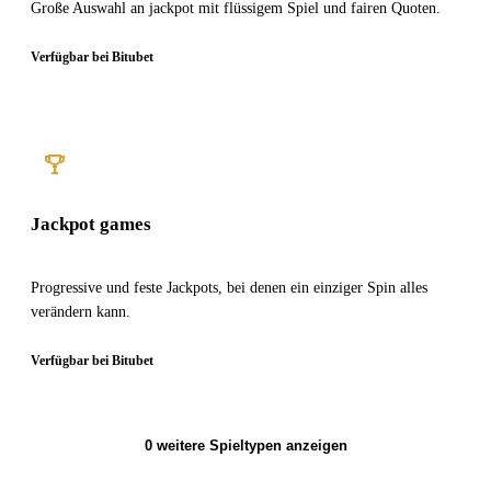
Große Auswahl an jackpot mit flüssigem Spiel und fairen Quoten.
Verfügbar bei Bitubet
Jackpot games
Progressive und feste Jackpots, bei denen ein einziger Spin alles
verändern kann.
Verfügbar bei Bitubet
0 weitere Spieltypen anzeigen