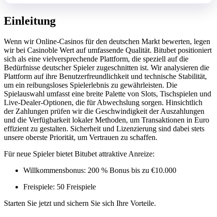
Einleitung
Wenn wir Online-Casinos für den deutschen Markt bewerten, legen
wir bei Casinoble Wert auf umfassende Qualität. Bitubet positioniert
sich als eine vielversprechende Plattform, die speziell auf die
Bedürfnisse deutscher Spieler zugeschnitten ist. Wir analysieren die
Plattform auf ihre Benutzerfreundlichkeit und technische Stabilität,
um ein reibungsloses Spielerlebnis zu gewährleisten. Die
Spielauswahl umfasst eine breite Palette von Slots, Tischspielen und
Live-Dealer-Optionen, die für Abwechslung sorgen. Hinsichtlich
der Zahlungen prüfen wir die Geschwindigkeit der Auszahlungen
und die Verfügbarkeit lokaler Methoden, um Transaktionen in Euro
effizient zu gestalten. Sicherheit und Lizenzierung sind dabei stets
unsere oberste Priorität, um Vertrauen zu schaffen.
Für neue Spieler bietet Bitubet attraktive Anreize:
Willkommensbonus: 200 % Bonus bis zu €10.000
Freispiele: 50 Freispiele
Starten Sie jetzt und sichern Sie sich Ihre Vorteile.