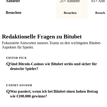
Anbieter
21+ Anbieter
61+ Anbie
Besuchen
Besuchen
Besuche
BEWERTUNGSREDAKTION
Redaktionelle Fragen zu Bitubet
Fokussierte Antworten unseres Teams zu den wichtigsten Bitubet-
Aspekten für Spieler.
EDITOR PICK
Q
Sind Bitcoin-Casinos wie Bitubet seriös und sicher für
deutsche Spieler?
EXPERT ANSWER
Q
Was passiert, wenn ich bei Bitubet einen hohen Betrag
wie €100.000 gewinne?