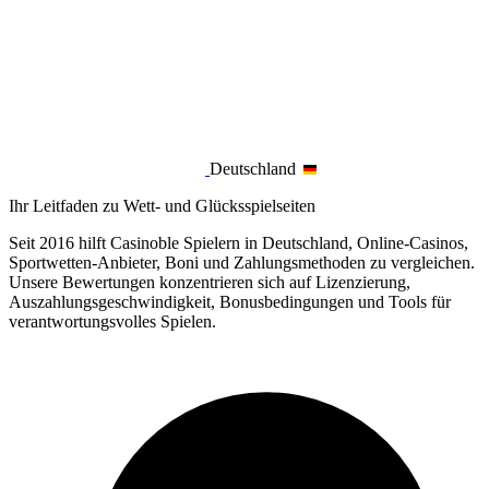
Deutschland
Ihr Leitfaden zu Wett- und Glücksspielseiten
Seit 2016 hilft Casinoble Spielern in Deutschland, Online-Casinos,
Sportwetten-Anbieter, Boni und Zahlungsmethoden zu vergleichen.
Unsere Bewertungen konzentrieren sich auf Lizenzierung,
Auszahlungsgeschwindigkeit, Bonusbedingungen und Tools für
verantwortungsvolles Spielen.