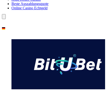
Beste Auszahlungsquote
Online Casino Echtgeld
Startseite
/
Online-Casinos
/
Bitubet
Deutschland · Casino-Bewertung
Bitubet Bewertung