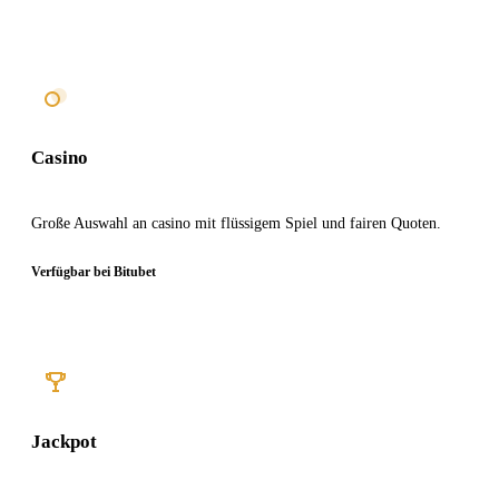
Casino
Große Auswahl an casino mit flüssigem Spiel und fairen Quoten.
Verfügbar bei Bitubet
Jackpot