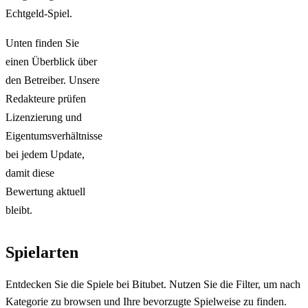
Echtgeld-Spiel.
Unten finden Sie
einen Überblick über
den Betreiber. Unsere
Redakteure prüfen
Lizenzierung und
Eigentumsverhältnisse
bei jedem Update,
damit diese
Bewertung aktuell
bleibt.
Spielarten
Entdecken Sie die Spiele bei Bitubet. Nutzen Sie die Filter, um nach
Kategorie zu browsen und Ihre bevorzugte Spielweise zu finden.