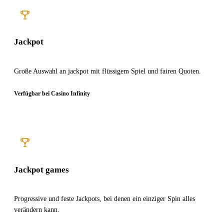
Jackpot
Große Auswahl an jackpot mit flüssigem Spiel und fairen Quoten.
Verfügbar bei Casino Infinity
Jackpot games
Progressive und feste Jackpots, bei denen ein einziger Spin alles
verändern kann.