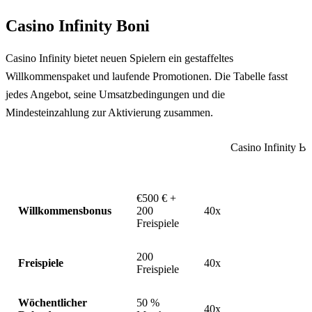
Casino Infinity Boni
Casino Infinity bietet neuen Spielern ein gestaffeltes
Willkommenspaket und laufende Promotionen. Die Tabelle fasst
jedes Angebot, seine Umsatzbedingungen und die
Mindesteinzahlung zur Aktivierung zusammen.
Casino Infinity Bo
ANGEBOT
DETAILS
UMSATZBEDINGUNGE
€500 € +
Willkommensbonus
200
40x
Freispiele
200
Freispiele
40x
Freispiele
Wöchentlicher
50 %
40x