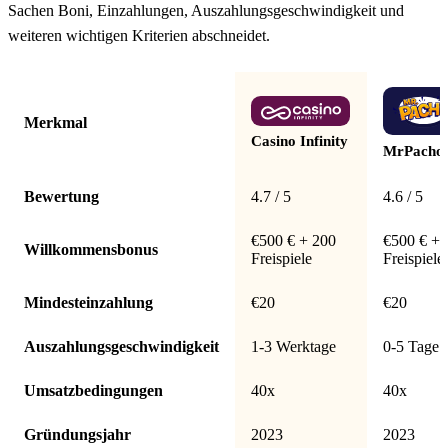
Sachen Boni, Einzahlungen, Auszahlungsgeschwindigkeit und
weiteren wichtigen Kriterien abschneidet.
Merkmal
Casino Infinity
MrPacho
Bewertung
4.7 / 5
4.6 / 5
€500 € + 200
€500 € + 
Willkommensbonus
Freispiele
Freispiele
Mindesteinzahlung
€20
€20
Auszahlungsgeschwindigkeit
1-3 Werktage
0-5 Tage
Umsatzbedingungen
40x
40x
Gründungsjahr
2023
2023