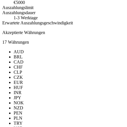
€5000
Auszahlungslimit
Auszahlungsdauer
1-3 Werktage
Erwartete Auszahlungsgeschwindigkeit
Akzeptierte Währungen
17 Währungen
AUD
BRL
CAD
CHF
CLP
CZK
EUR
HUF
INR
JPY
NOK
NZD
PEN
PLN
TRY