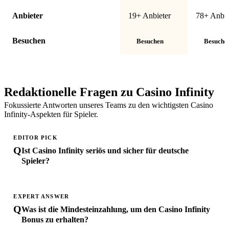
Anbieter
19+ Anbieter
78+ Anbie
Besuchen
Besuchen
Besuche
BEWERTUNGSREDAKTION
Redaktionelle Fragen zu Casino Infinity
Fokussierte Antworten unseres Teams zu den wichtigsten Casino
Infinity-Aspekten für Spieler.
EDITOR PICK
Q
Ist Casino Infinity seriös und sicher für deutsche
Spieler?
EXPERT ANSWER
Q
Was ist die Mindesteinzahlung, um den Casino Infinity
Bonus zu erhalten?