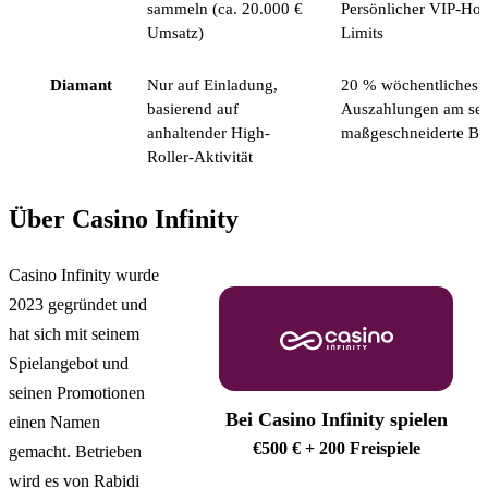
sammeln (ca. 20.000 €
Persönlicher VIP-Hos
Umsatz)
Limits
Diamant
Nur auf Einladung,
20 % wöchentliches 
basierend auf
Auszahlungen am se
anhaltender High-
maßgeschneiderte B
Roller-Aktivität
Über Casino Infinity
Casino Infinity wurde
2023 gegründet und
hat sich mit seinem
Spielangebot und
seinen Promotionen
Bei Casino Infinity spielen
einen Namen
€500 € + 200 Freispiele
gemacht. Betrieben
wird es von Rabidi