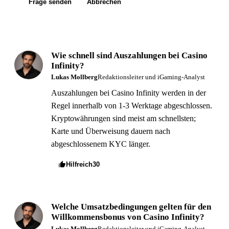
Frage senden
Abbrechen
Wie schnell sind Auszahlungen bei Casino
Infinity?
Lukas Mollberg
Redaktionsleiter und iGaming-Analyst
Auszahlungen bei Casino Infinity werden in der
Regel innerhalb von 1-3 Werktage abgeschlossen.
Kryptowährungen sind meist am schnellsten;
Karte und Überweisung dauern nach
abgeschlossenem KYC länger.
Hilfreich
30
Welche Umsatzbedingungen gelten für den
Willkommensbonus von Casino Infinity?
Lukas Mollberg
Redaktionsleiter und iGaming-Analyst