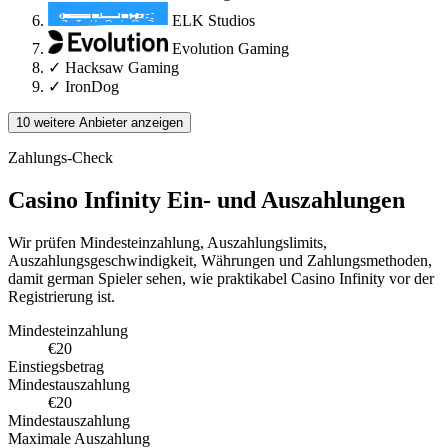
ELK Studios
Evolution Gaming
✓
Hacksaw Gaming
✓
IronDog
10 weitere Anbieter anzeigen
Zahlungs-Check
Casino Infinity Ein- und Auszahlungen
Wir prüfen Mindesteinzahlung, Auszahlungslimits,
Auszahlungsgeschwindigkeit, Währungen und Zahlungsmethoden,
damit german Spieler sehen, wie praktikabel Casino Infinity vor der
Registrierung ist.
Mindesteinzahlung
€20
Einstiegsbetrag
Mindestauszahlung
€20
Mindestauszahlung
Maximale Auszahlung