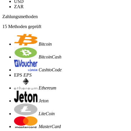
USD
ZAR
Zahlungsmethoden
15 Methoden geprüft
Bitcoin
BitcoinCash
CashtoCode
EPS
EPS
Ethereum
Jeton
LiteCoin
MasterCard