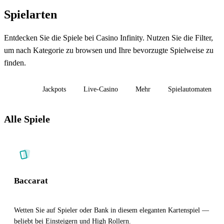
Spielarten
Entdecken Sie die Spiele bei Casino Infinity. Nutzen Sie die Filter,
um nach Kategorie zu browsen und Ihre bevorzugte Spielweise zu
finden.
Alle
Jackpots
Live-Casino
Mehr
Spielautomaten
Alle Spiele
Baccarat
Wetten Sie auf Spieler oder Bank in diesem eleganten Kartenspiel —
beliebt bei Einsteigern und High Rollern.