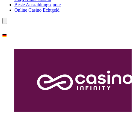
Beste Auszahlungsquote
Online Casino Echtgeld
Startseite
/
Online-Casinos
/
Casino Infinity
Deutschland · Casino-Bewertung
Casino Infinity Bewertung