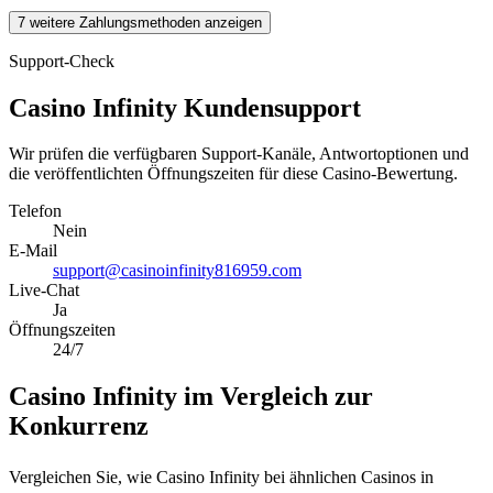
7 weitere Zahlungsmethoden anzeigen
Support-Check
Casino Infinity Kundensupport
Wir prüfen die verfügbaren Support-Kanäle, Antwortoptionen und
die veröffentlichten Öffnungszeiten für diese Casino-Bewertung.
Telefon
Nein
E-Mail
support@casinoinfinity816959.com
Live-Chat
Ja
Öffnungszeiten
24/7
Casino Infinity im Vergleich zur
Konkurrenz
Vergleichen Sie, wie Casino Infinity bei ähnlichen Casinos in