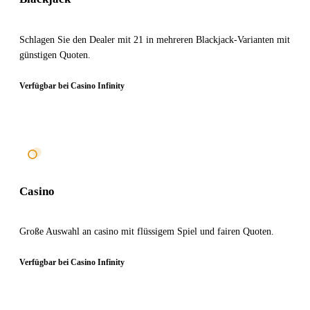
Schlagen Sie den Dealer mit 21 in mehreren Blackjack-Varianten mit
günstigen Quoten.
Verfügbar bei Casino Infinity
Casino
Große Auswahl an casino mit flüssigem Spiel und fairen Quoten.
Verfügbar bei Casino Infinity