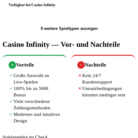
Verfügbar bei Casino Infinity
0 weitere Spieltypen anzeigen
Casino Infinity — Vor- und Nachteile
Vorteile
Nachteile
＋
－
Große Auswahl an
Kein 24/7
Live-Spielen
Kundensupport
100% bis zu 500€
Umsatzbedingungen
Bonus
könnten niedriger sein
Viele verschiedene
Zahlungsmethoden
Modernes und intuitives
Design
Spielangebot im Check