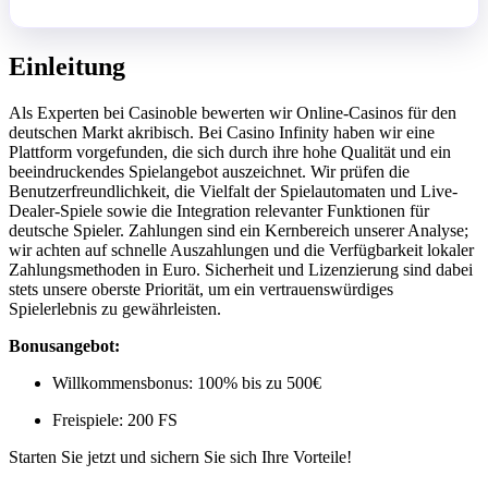
Einleitung
Als Experten bei Casinoble bewerten wir Online-Casinos für den
deutschen Markt akribisch. Bei Casino Infinity haben wir eine
Plattform vorgefunden, die sich durch ihre hohe Qualität und ein
beeindruckendes Spielangebot auszeichnet. Wir prüfen die
Benutzerfreundlichkeit, die Vielfalt der Spielautomaten und Live-
Dealer-Spiele sowie die Integration relevanter Funktionen für
deutsche Spieler. Zahlungen sind ein Kernbereich unserer Analyse;
wir achten auf schnelle Auszahlungen und die Verfügbarkeit lokaler
Zahlungsmethoden in Euro. Sicherheit und Lizenzierung sind dabei
stets unsere oberste Priorität, um ein vertrauenswürdiges
Spielerlebnis zu gewährleisten.
Bonusangebot:
Willkommensbonus: 100% bis zu 500€
Freispiele: 200 FS
Starten Sie jetzt und sichern Sie sich Ihre Vorteile!