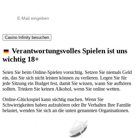
Casino Infinity, neue Boni und Expertentipps direkt in Ihr
Postfach.
Abonnieren
Casino Infinity besuchen
Verantwortungsvolles Spielen ist uns
wichtig
18+
Seien Sie beim Online-Spielen vorsichtig. Setzen Sie niemals Geld
ein, das Sie sich nicht leisten können zu verlieren. Legen Sie für
jede Sitzung ein Budget fest, damit Sie wissen, wann Sie aufhören
sollten. Trinken Sie keinen Alkohol, wenn Sie online wetten.
Online-Glücksspiel kann süchtig machen. Wenn Sie
Schwierigkeiten haben aufzuhören oder Ihr Verhalten Ihre Familie
belastet, wenden Sie sich an die unten genannten Organisationen.