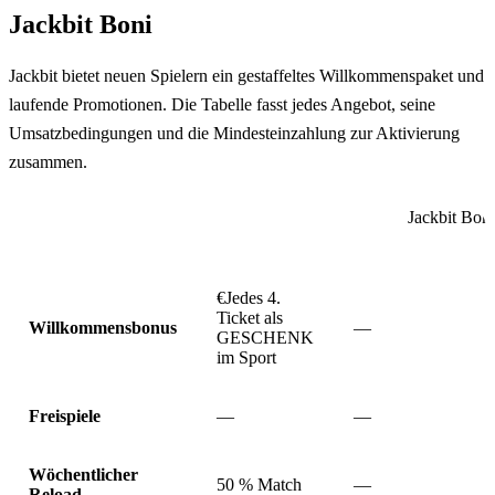
Jackbit Boni
Jackbit bietet neuen Spielern ein gestaffeltes Willkommenspaket und
laufende Promotionen. Die Tabelle fasst jedes Angebot, seine
Umsatzbedingungen und die Mindesteinzahlung zur Aktivierung
zusammen.
Jackbit Boni
ANGEBOT
DETAILS
UMSATZBEDINGU
€Jedes 4.
Ticket als
Willkommensbonus
—
GESCHENK
im Sport
Freispiele
—
—
Wöchentlicher
50 % Match
—
Reload