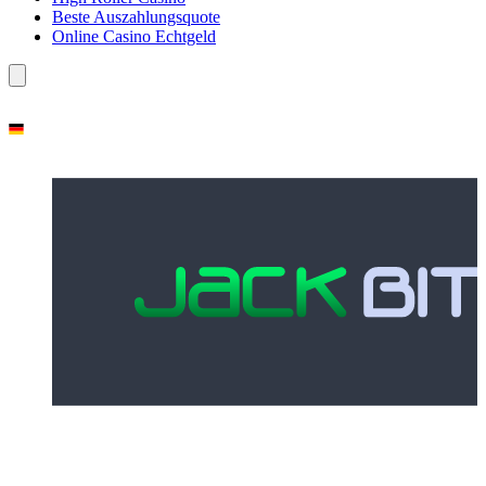
Beste Auszahlungsquote
Online Casino Echtgeld
Startseite
/
Online-Casinos
/
Jackbit
Deutschland · Casino-Bewertung
Jackbit Bewertung