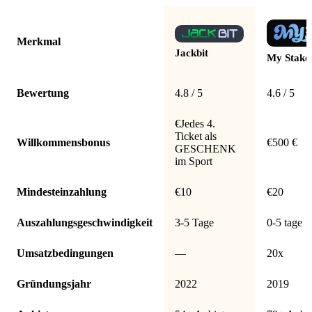
Merkmal
Jackbit
My Stake
Bewertung
4.8 / 5
4.6 / 5
€Jedes 4.
Ticket als
Willkommensbonus
€500 €
GESCHENK
im Sport
Mindesteinzahlung
€10
€20
Auszahlungsgeschwindigkeit
3-5 Tage
0-5 tage
Umsatzbedingungen
—
20x
Gründungsjahr
2022
2019