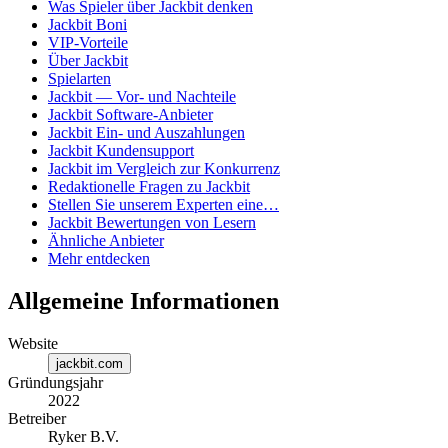
Was Spieler über Jackbit denken
Jackbit Boni
VIP-Vorteile
Über Jackbit
Spielarten
Jackbit — Vor- und Nachteile
Jackbit Software-Anbieter
Jackbit Ein- und Auszahlungen
Jackbit Kundensupport
Jackbit im Vergleich zur Konkurrenz
Redaktionelle Fragen zu Jackbit
Stellen Sie unserem Experten eine…
Jackbit Bewertungen von Lesern
Ähnliche Anbieter
Mehr entdecken
Allgemeine Informationen
Website
jackbit.com
Gründungsjahr
2022
Betreiber
Ryker B.V.