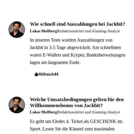
Wie schnell sind Auszahlungen bei Jackbit?
Lukas Mollberg
Redaktionsleiter und iGaming-Analyst
In unseren Tests wurden Auszahlungen von
Jackbit in 3-5 Tage abgewickelt. Am schnellsten
waren E-Wallets und Krypto; Banküberweisungen
lagen am langsamen Ende.
Hilfreich
44
Welche Umsatzbedingungen gelten für den
Willkommensbonus von Jackbit?
Lukas Mollberg
Redaktionsleiter und iGaming-Analyst
Es geht um €Jedes 4. Ticket als GESCHENK im
Sport. Lesen Sie die Klausel zum maximalen