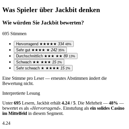
Was Spieler über Jackbit denken
Wie würden Sie Jackbit bewerten?
695 Stimmen
Hervorragend
★★★★★
334
48%
Sehr gut
★★★★
★
242
35%
Durchschnittlich
★★★
★★
89
13%
Schwach
★★
★★★
15
2%
Sehr schwach
★
★★★★
15
2%
Eine Stimme pro Leser — erneutes Abstimmen ändert die
Bewertung nicht.
Interpretierte Lesung
Unter
695
Lesern, Jackbit erhält
4.24 / 5
. Die Mehrheit —
48%
—
bewertet es als
«Hervorragend»
. Einstufung als
ein solides Casino
im Mittelfeld
in diesem Segment.
4.24