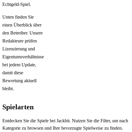
Echtgeld-Spiel.
Unten finden Sie
einen Überblick über
den Betreiber. Unsere
Redakteure prüfen
Lizenzierung und
Eigentumsverhältnisse
bei jedem Update,
damit diese
Bewertung aktuell
bleibt.
Spielarten
Entdecken Sie die Spiele bei Jackbit. Nutzen Sie die Filter, um nach
Kategorie zu browsen und Ihre bevorzugte Spielweise zu finden.