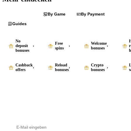
By Bonus
By Game
By Payment
Guides
No
Free
Welcome
deposit
›
›
›
r
spins
bonuses
bonuses
Cashback
Reload
Crypto
›
›
›
offers
bonuses
bonuses
Bleiben Sie auf dem Laufenden
Erhalten Sie frische Casino-Bewertungen wie die von
Jackbit, neue Boni und Expertentipps direkt in Ihr
Postfach.
Abonnieren