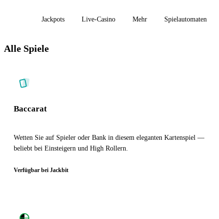
Alle
Jackpots
Live-Casino
Mehr
Spielautomaten
Alle Spiele
Baccarat
Wetten Sie auf Spieler oder Bank in diesem eleganten Kartenspiel —
beliebt bei Einsteigern und High Rollern.
Verfügbar bei Jackbit