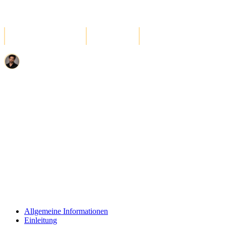
4.8
★★★★★
/5
MINDESTEINZAHLUNG
AUSZAHLUNG
GEGR.
€10
3-5 Tage
2022
Rezensiert von
Lukas Mollberg
· Redaktionsleiter und iGaming-Analyst · Deutschland ·
Aktualisiert June 2026
WILLKOMMENSBONUS
€Jedes 4. Ticket als GESCHENK im
Sport
Casino besuchen
18+ · Nur für Neukunden ·
Es gelten AGB
Allgemeine Informationen
Einleitung