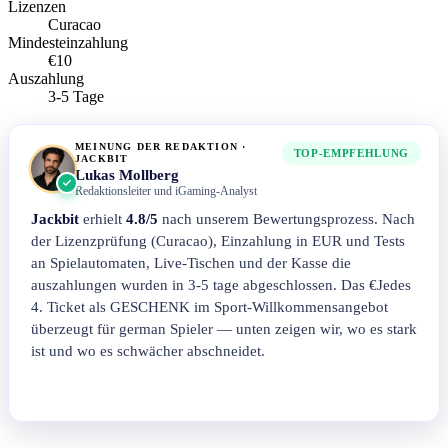
Lizenzen
Curacao
Mindesteinzahlung
€10
Auszahlung
3-5 Tage
MEINUNG DER REDAKTION ·
TOP-EMPFEHLUNG
JACKBIT
Lukas Mollberg
Redaktionsleiter und iGaming-Analyst
Jackbit
erhielt
4.8/5
nach unserem Bewertungsprozess. Nach
der Lizenzprüfung (Curacao), Einzahlung in EUR und Tests
an Spielautomaten, Live-Tischen und der Kasse die
auszahlungen wurden in 3-5 tage abgeschlossen. Das €Jedes
4. Ticket als GESCHENK im Sport-Willkommensangebot
überzeugt für german Spieler — unten zeigen wir, wo es stark
ist und wo es schwächer abschneidet.
Jackbit besuchen
→