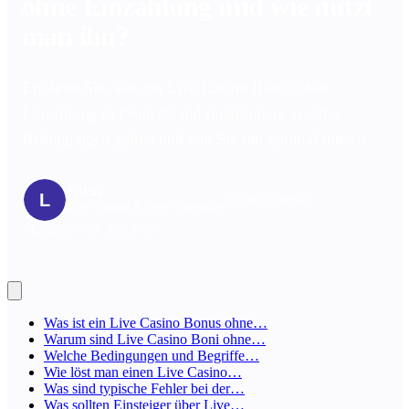
ohne Einzahlung und wie nutzt
man ihn?
Erfahren Sie, wie ein Live Casino Bonus ohne
Einzahlung in Deutschland funktioniert, welche
Bedingungen gelten und wie Sie ihn optimal nutzen.
Lukas
•
8 Min. Lesezeit
•
Live Casino & Wett-Spezialist
Aktualisiert 25. Juni 2026
Was ist ein Live Casino Bonus ohne…
Warum sind Live Casino Boni ohne…
Welche Bedingungen und Begriffe…
Wie löst man einen Live Casino…
Was sind typische Fehler bei der…
Was sollten Einsteiger über Live…