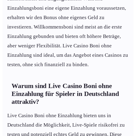
Einzahlungsboni eine eigene Einzahlung voraussetzen,
erhalten wir den Bonus ohne eigenes Geld zu
investieren. Willkommensboni sind meist an die erste
Einzahlung gebunden und bieten oft höhere Beträge,
aber weniger Flexibilität. Live Casino Boni ohne
Einzahlung sind ideal, um das Angebot eines Casinos zu
testen, ohne sich finanziell zu binden.
Warum sind Live Casino Boni ohne
Einzahlung für Spieler in Deutschland
attraktiv?
Live Casino Boni ohne Einzahlung bieten uns in
Deutschland die Möglichkeit, Live-Spiele risikofrei zu
testen und potenziell echtes Geld zu gewinnen. Diese