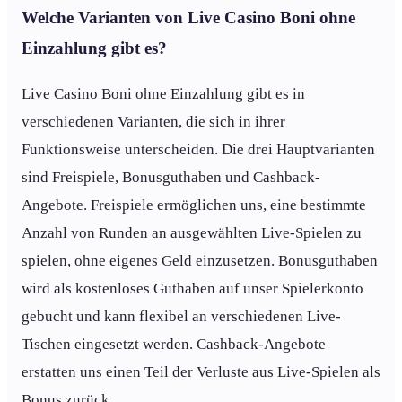
Welche Varianten von Live Casino Boni ohne
Einzahlung gibt es?
Live Casino Boni ohne Einzahlung gibt es in
verschiedenen Varianten, die sich in ihrer
Funktionsweise unterscheiden. Die drei Hauptvarianten
sind Freispiele, Bonusguthaben und Cashback-
Angebote. Freispiele ermöglichen uns, eine bestimmte
Anzahl von Runden an ausgewählten Live-Spielen zu
spielen, ohne eigenes Geld einzusetzen. Bonusguthaben
wird als kostenloses Guthaben auf unser Spielerkonto
gebucht und kann flexibel an verschiedenen Live-
Tischen eingesetzt werden. Cashback-Angebote
erstatten uns einen Teil der Verluste aus Live-Spielen als
Bonus zurück.