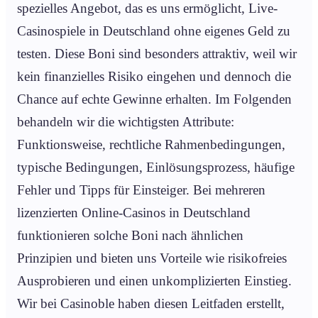
spezielles Angebot, das es uns ermöglicht, Live-
Casinospiele in Deutschland ohne eigenes Geld zu
testen. Diese Boni sind besonders attraktiv, weil wir
kein finanzielles Risiko eingehen und dennoch die
Chance auf echte Gewinne erhalten. Im Folgenden
behandeln wir die wichtigsten Attribute:
Funktionsweise, rechtliche Rahmenbedingungen,
typische Bedingungen, Einlösungsprozess, häufige
Fehler und Tipps für Einsteiger. Bei mehreren
lizenzierten Online-Casinos in Deutschland
funktionieren solche Boni nach ähnlichen
Prinzipien und bieten uns Vorteile wie risikofreies
Ausprobieren und einen unkomplizierten Einstieg.
Wir bei Casinoble haben diesen Leitfaden erstellt,