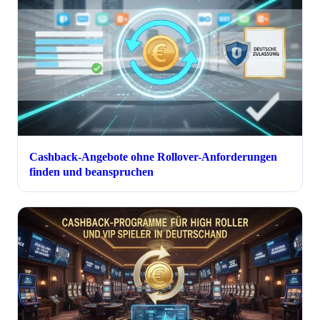
Cashback-Angebote ohne Rollover-Anforderungen
finden und beanspruchen