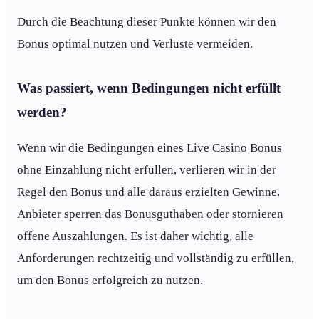
Durch die Beachtung dieser Punkte können wir den
Bonus optimal nutzen und Verluste vermeiden.
Was passiert, wenn Bedingungen nicht erfüllt
werden?
Wenn wir die Bedingungen eines Live Casino Bonus
ohne Einzahlung nicht erfüllen, verlieren wir in der
Regel den Bonus und alle daraus erzielten Gewinne.
Anbieter sperren das Bonusguthaben oder stornieren
offene Auszahlungen. Es ist daher wichtig, alle
Anforderungen rechtzeitig und vollständig zu erfüllen,
um den Bonus erfolgreich zu nutzen.