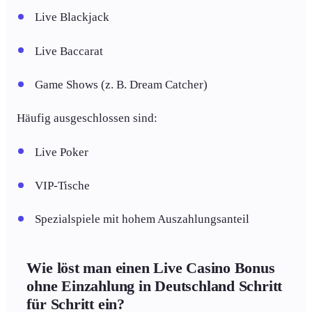
Live Blackjack
Live Baccarat
Game Shows (z. B. Dream Catcher)
Häufig ausgeschlossen sind:
Live Poker
VIP-Tische
Spezialspiele mit hohem Auszahlungsanteil
Wie löst man einen Live Casino Bonus
ohne Einzahlung in Deutschland Schritt
für Schritt ein?