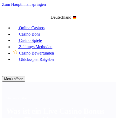
Zum Hauptinhalt springen
Deutschland
Online Casinos
Casino Boni
Casino Spiele
Zahlungs Methoden
Casino Bewertungen
Glücksspiel Ratgeber
Suchen
Menü öffnen
Startseite
/
Blog
Was ist ein Live Casino Bonus