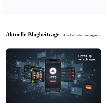
Aktuelle Blogbeiträge
Alle Leitfäden anzeigen →