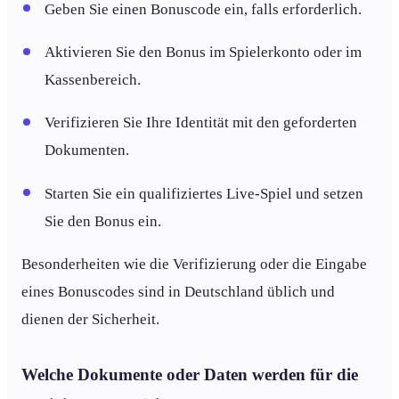
Geben Sie einen Bonuscode ein, falls erforderlich.
Aktivieren Sie den Bonus im Spielerkonto oder im
Kassenbereich.
Verifizieren Sie Ihre Identität mit den geforderten
Dokumenten.
Starten Sie ein qualifiziertes Live-Spiel und setzen
Sie den Bonus ein.
Besonderheiten wie die Verifizierung oder die Eingabe
eines Bonuscodes sind in Deutschland üblich und
dienen der Sicherheit.
Welche Dokumente oder Daten werden für die