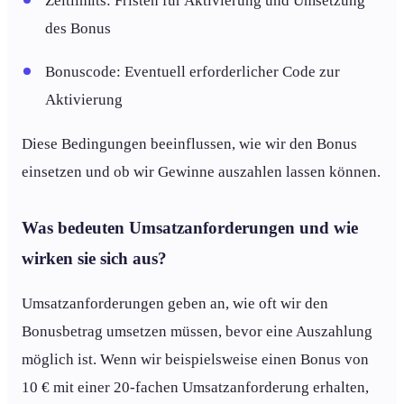
Zeitlimits: Fristen für Aktivierung und Umsetzung
des Bonus
Bonuscode: Eventuell erforderlicher Code zur
Aktivierung
Diese Bedingungen beeinflussen, wie wir den Bonus
einsetzen und ob wir Gewinne auszahlen lassen können.
Was bedeuten Umsatzanforderungen und wie
wirken sie sich aus?
Umsatzanforderungen geben an, wie oft wir den
Bonusbetrag umsetzen müssen, bevor eine Auszahlung
möglich ist. Wenn wir beispielsweise einen Bonus von
10 € mit einer 20-fachen Umsatzanforderung erhalten,