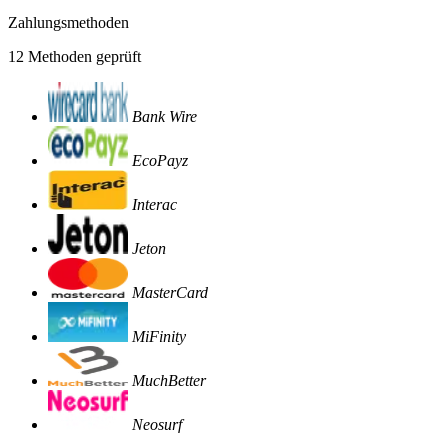
Zahlungsmethoden
12 Methoden geprüft
Bank Wire
EcoPayz
Interac
Jeton
MasterCard
MiFinity
MuchBetter
Neosurf