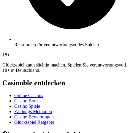
Ressourcen für verantwortungsvolles Spielen
18+
Glücksspiel kann süchtig machen. Spielen Sie verantwortungsvoll.
18+ in Deutschland.
Casinoble entdecken
Online Casinos
Casino Boni
Casino Spiele
Zahlungs Methoden
Casino Bewertungen
Glücksspiel Ratgeber