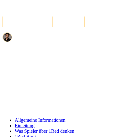
5.0
★★★★★
/5
MINDESTEINZAHLUNG
AUSZAHLUNG
UMSATZBEDINGUNGEN
€20
6 hours
40x
Rezensiert von
Lukas Mollberg
· Redaktionsleiter und iGaming-Analyst · Deutschland ·
Aktualisiert June 2026
WILLKOMMENSBONUS
€9300 + 100 Freispiele
Casino besuchen
18+ · Nur für Neukunden ·
Es gelten AGB
Allgemeine Informationen
Einleitung
Was Spieler über 1Red denken
1Red Boni