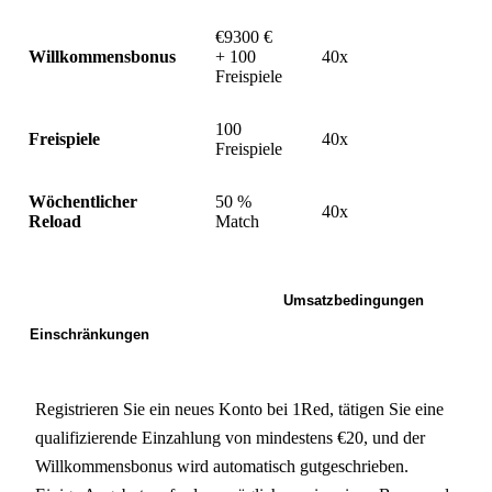
€9300 €
Willkommensbonus
+ 100
40x
Freispiele
100
Freispiele
40x
Freispiele
Wöchentlicher
50 %
40x
Reload
Match
So sichern Sie sich den Bonus
Umsatzbedingungen
Einschränkungen
Registrieren Sie ein neues Konto bei 1Red, tätigen Sie eine
qualifizierende Einzahlung von mindestens €20, und der
Willkommensbonus wird automatisch gutgeschrieben.