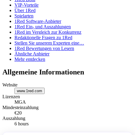
VIP-Vorteile
Über 1Red
Spielarten
1Red Software-Anbieter
1Red Ein- und Auszahlungen
1Red im Vergleich zur Konkurrenz
Redaktionelle Fragen zu 1Red
Stellen Sie unserem Experten eine…
1Red Bewertungen von Lesern
Ähnliche Anbieter
Mehr entdecken
Allgemeine Informationen
Website
www.1red.com
Lizenzen
MGA
Mindesteinzahlung
€20
Auszahlung
6 hours