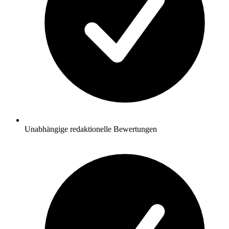
Unabhängige redaktionelle Bewertungen