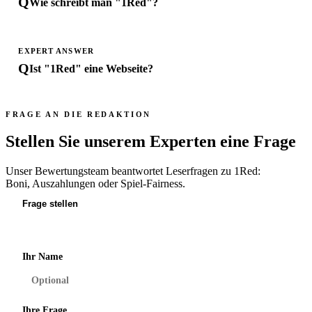
Q
Wie schreibt man "1Red"?
EXPERT ANSWER
Q
Ist "1Red" eine Webseite?
FRAGE AN DIE REDAKTION
Stellen Sie unserem Experten eine Frage
Unser Bewertungsteam beantwortet Leserfragen zu 1Red:
Boni, Auszahlungen oder Spiel-Fairness.
Frage stellen
Ihr Name
Ihre Frage