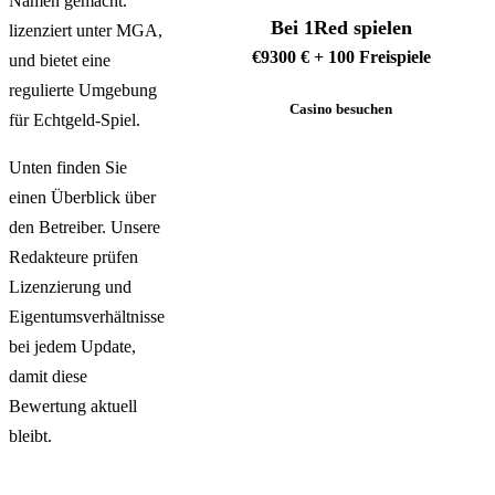
Namen gemacht.
Bei 1Red spielen
lizenziert unter MGA,
€9300 € + 100 Freispiele
und bietet eine
regulierte Umgebung
Casino besuchen
für Echtgeld-Spiel.
Unten finden Sie
einen Überblick über
den Betreiber. Unsere
Redakteure prüfen
Lizenzierung und
Eigentumsverhältnisse
bei jedem Update,
damit diese
Bewertung aktuell
bleibt.