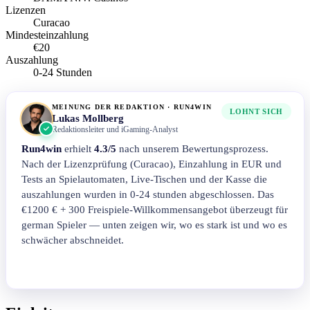
Lizenzen
Curacao
Mindesteinzahlung
€20
Auszahlung
0-24 Stunden
MEINUNG DER REDAKTION · RUN4WIN
LOHNT SICH
Lukas Mollberg
Redaktionsleiter und iGaming-Analyst
Run4win
erhielt
4.3/5
nach unserem Bewertungsprozess.
Nach der Lizenzprüfung (Curacao), Einzahlung in EUR und
Tests an Spielautomaten, Live-Tischen und der Kasse die
auszahlungen wurden in 0-24 stunden abgeschlossen. Das
€1200 € + 300 Freispiele-Willkommensangebot überzeugt für
german Spieler — unten zeigen wir, wo es stark ist und wo es
schwächer abschneidet.
Run4win besuchen
→