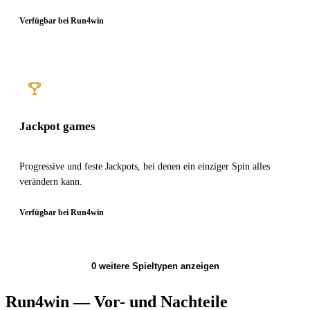
Verfügbar bei Run4win
Jackpot games
Progressive und feste Jackpots, bei denen ein einziger Spin alles
verändern kann.
Verfügbar bei Run4win
0 weitere Spieltypen anzeigen
Run4win — Vor- und Nachteile