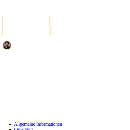
4.3
★★★★
★
/5
MINDESTEINZAHLUNG
AUSZAHLUNG
€20
0-24 Stunden
UMSATZBEDINGUNGEN
GEGR.
40x
2023
Rezensiert von
Lukas Mollberg
· Redaktionsleiter und iGaming-Analyst · Deutschland ·
Aktualisiert June 2026
WILLKOMMENSBONUS
€1200 + 300 Freispiele
Casino besuchen
18+ · Nur für Neukunden ·
Es gelten AGB
Allgemeine Informationen
Einleitung