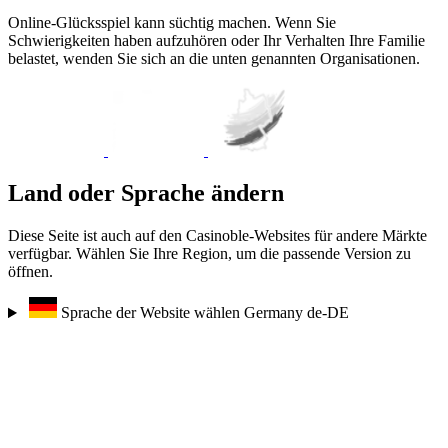
Online-Glücksspiel kann süchtig machen. Wenn Sie
Schwierigkeiten haben aufzuhören oder Ihr Verhalten Ihre Familie
belastet, wenden Sie sich an die unten genannten Organisationen.
Land oder Sprache ändern
Diese Seite ist auch auf den Casinoble-Websites für andere Märkte
verfügbar. Wählen Sie Ihre Region, um die passende Version zu
öffnen.
Sprache der Website wählen
Germany
de-DE