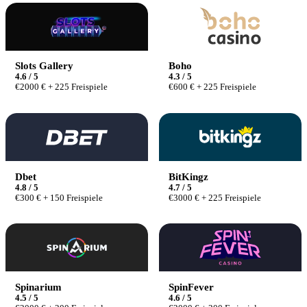
Slots Gallery
Boho
4.6 / 5
4.3 / 5
€2000 € + 225 Freispiele
€600 € + 225 Freispiele
Dbet
BitKingz
4.8 / 5
4.7 / 5
€300 € + 150 Freispiele
€3000 € + 225 Freispiele
Spinarium
SpinFever
4.5 / 5
4.6 / 5