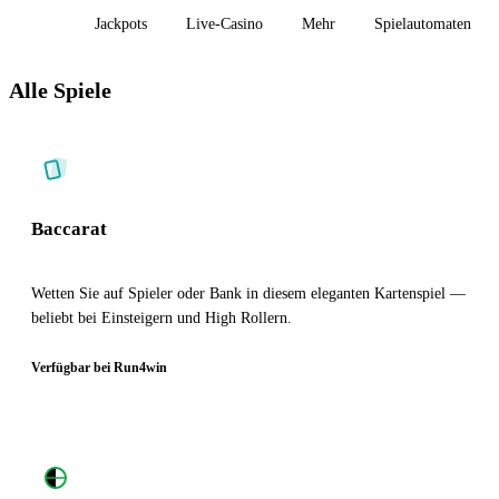
Alle
Jackpots
Live-Casino
Mehr
Spielautomaten
Alle Spiele
Baccarat
Wetten Sie auf Spieler oder Bank in diesem eleganten Kartenspiel —
beliebt bei Einsteigern und High Rollern.
Verfügbar bei Run4win