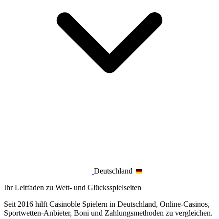
Deutschland
Ihr Leitfaden zu Wett- und Glücksspielseiten
Seit 2016 hilft Casinoble Spielern in Deutschland, Online-Casinos,
Sportwetten-Anbieter, Boni und Zahlungsmethoden zu vergleichen.