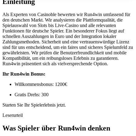
Einleitung
Als Experten von Casinoble bewerten wir Run4win umfassend für
den deutschen Markt. Wir analysieren die Plattformqualität, die
Spielauswahl von Slots bis Live-Casino und alle relevanten
Funktionen für deutsche Spieler. Ein besonderer Fokus liegt auf
schnellen Auszahlungen in Euro und der Integration lokaler
Zahlungsmethoden. Sicherheit und eine vertrauenswürdige Lizenz
sind für uns entscheidend, um ein faires und sicheres Spielumfeld zu
gewährleisten. Wir prüfen die Benutzerfreundlichkeit und mobile
Kompatibilität, um ein reibungsloses Erlebnis zu garantieren.
Run4win präsentiert sich als vielversprechende Option.
Ihr Run4win Bonus:
Willkommensbonus: 1200€
Gratis Drehs: 300
Starten Sie Ihr Spielerlebnis jetzt.
Leserurteil
Was Spieler über Run4win denken