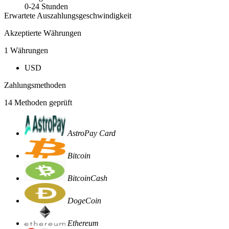
0-24 Stunden
Erwartete Auszahlungsgeschwindigkeit
Akzeptierte Währungen
1 Währungen
USD
Zahlungsmethoden
14 Methoden geprüft
AstroPay Card
Bitcoin
BitcoinCash
DogeCoin
Ethereum