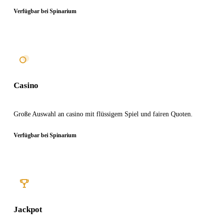
Verfügbar bei Spinarium
Casino
Große Auswahl an casino mit flüssigem Spiel und fairen Quoten.
Verfügbar bei Spinarium
Jackpot