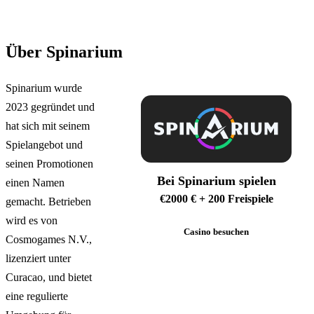
Über Spinarium
Spinarium wurde
2023 gegründet und
hat sich mit seinem
Spielangebot und
seinen Promotionen
Bei Spinarium spielen
einen Namen
€2000 € + 200 Freispiele
gemacht. Betrieben
wird es von
Casino besuchen
Cosmogames N.V.,
lizenziert unter
Curacao, und bietet
eine regulierte