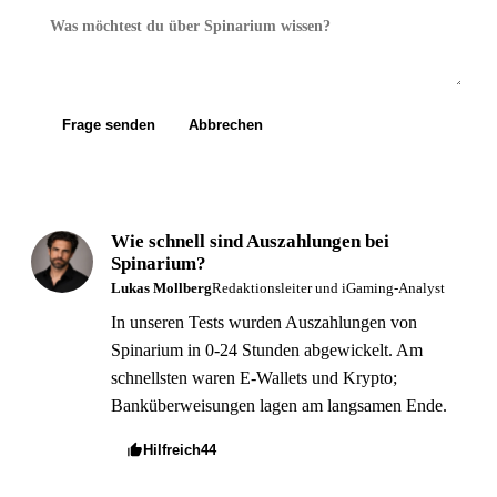
Frage senden
Abbrechen
Wie schnell sind Auszahlungen bei
Spinarium?
Lukas Mollberg
Redaktionsleiter und iGaming-Analyst
In unseren Tests wurden Auszahlungen von
Spinarium in 0-24 Stunden abgewickelt. Am
schnellsten waren E-Wallets und Krypto;
Banküberweisungen lagen am langsamen Ende.
Hilfreich
44