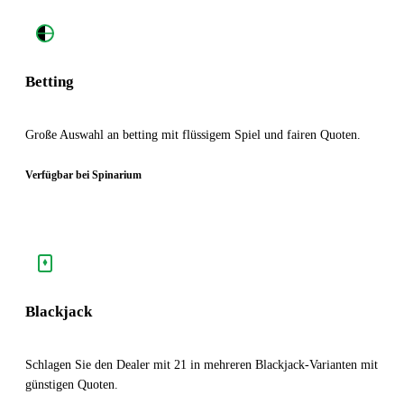
Betting
Große Auswahl an betting mit flüssigem Spiel und fairen Quoten.
Verfügbar bei Spinarium
Blackjack
Schlagen Sie den Dealer mit 21 in mehreren Blackjack-Varianten mit
günstigen Quoten.