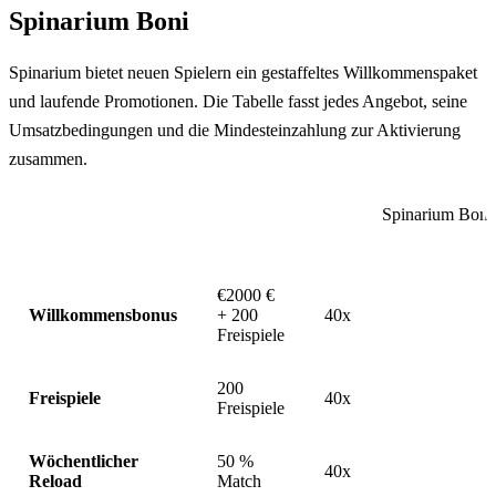
Spinarium Boni
Spinarium bietet neuen Spielern ein gestaffeltes Willkommenspaket
und laufende Promotionen. Die Tabelle fasst jedes Angebot, seine
Umsatzbedingungen und die Mindesteinzahlung zur Aktivierung
zusammen.
Spinarium Boni
ANGEBOT
DETAILS
UMSATZBEDINGUNGE
€2000 €
Willkommensbonus
+ 200
40x
Freispiele
200
Freispiele
40x
Freispiele
Wöchentlicher
50 %
40x
Reload
Match