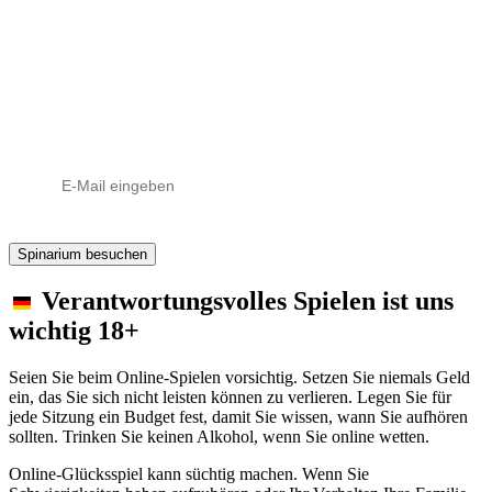
Bleiben Sie auf dem Laufenden
Erhalten Sie frische Casino-Bewertungen wie die von
Spinarium, neue Boni und Expertentipps direkt in Ihr
Postfach.
Abonnieren
Spinarium besuchen
Verantwortungsvolles Spielen ist uns
wichtig
18+
Seien Sie beim Online-Spielen vorsichtig. Setzen Sie niemals Geld
ein, das Sie sich nicht leisten können zu verlieren. Legen Sie für
jede Sitzung ein Budget fest, damit Sie wissen, wann Sie aufhören
sollten. Trinken Sie keinen Alkohol, wenn Sie online wetten.
Online-Glücksspiel kann süchtig machen. Wenn Sie