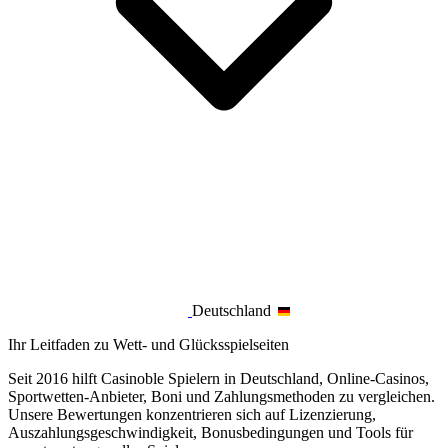
Deutschland
Ihr Leitfaden zu Wett- und Glücksspielseiten
Seit 2016 hilft Casinoble Spielern in Deutschland, Online-Casinos,
Sportwetten-Anbieter, Boni und Zahlungsmethoden zu vergleichen.
Unsere Bewertungen konzentrieren sich auf Lizenzierung,
Auszahlungsgeschwindigkeit, Bonusbedingungen und Tools für