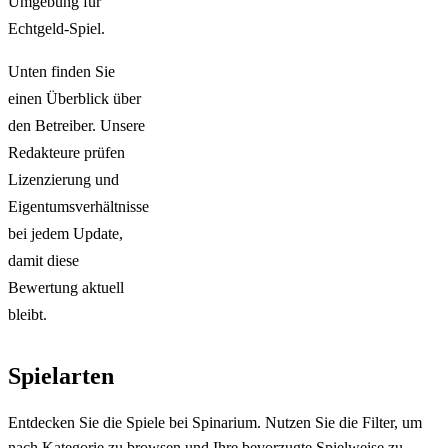
Umgebung für
Echtgeld-Spiel.
Unten finden Sie
einen Überblick über
den Betreiber. Unsere
Redakteure prüfen
Lizenzierung und
Eigentumsverhältnisse
bei jedem Update,
damit diese
Bewertung aktuell
bleibt.
Spielarten
Entdecken Sie die Spiele bei Spinarium. Nutzen Sie die Filter, um
nach Kategorie zu browsen und Ihre bevorzugte Spielweise zu