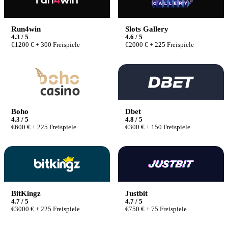
Run4win
Slots Gallery
4.3 / 5
4.6 / 5
€1200 € + 300 Freispiele
€2000 € + 225 Freispiele
Boho
Dbet
4.3 / 5
4.8 / 5
€600 € + 225 Freispiele
€300 € + 150 Freispiele
BitKingz
Justbit
4.7 / 5
4.7 / 5
€3000 € + 225 Freispiele
€750 € + 75 Freispiele