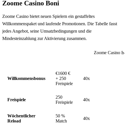
Zoome Casino Boni
Zoome Casino bietet neuen Spielern ein gestaffeltes
Willkommenspaket und laufende Promotionen. Die Tabelle fasst
jedes Angebot, seine Umsatzbedingungen und die
Mindesteinzahlung zur Aktivierung zusammen.
Zoome Casino Bo
ANGEBOT
DETAILS
UMSATZBEDINGUNGE
€1600 €
Willkommensbonus
+ 250
40x
Freispiele
250
Freispiele
40x
Freispiele
Wöchentlicher
50 %
40x
Reload
Match