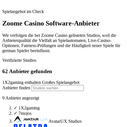
Spielangebot im Check
Zoome Casino Software-Anbieter
Wir verfolgen die bei Zoome Casino gelisteten Studios, weil die
Anbieterqualität die Vielfalt an Spielautomaten, Live-Casino-
Optionen, Fairness-Prüfungen und die Häufigkeit neuer Spiele für
german Spieler beeinflusst.
Verifizierte Studios
62 Anbieter gefunden
1X2gaming enthalten
Großes Spielangebot
Anbieter finden
9 Anbieter angezeigt
✓
1X2gaming
✓
7mojos
AvatarUX Studios