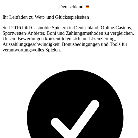
Deutschland
Ihr Leitfaden zu Wett- und Glücksspielseiten
Seit 2016 hilft Casinoble Spielern in Deutschland, Online-Casinos,
Sportwetten-Anbieter, Boni und Zahlungsmethoden zu vergleichen.
Unsere Bewertungen konzentrieren sich auf Lizenzierung,
Auszahlungsgeschwindigkeit, Bonusbedingungen und Tools für
verantwortungsvolles Spielen.