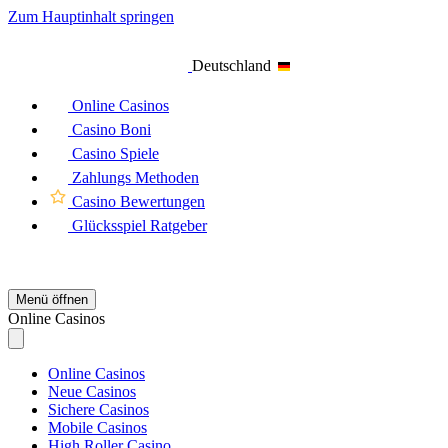
Zum Hauptinhalt springen
Deutschland
Online Casinos
Casino Boni
Casino Spiele
Zahlungs Methoden
Casino Bewertungen
Glücksspiel Ratgeber
Suchen
Menü öffnen
Online Casinos
Online Casinos
Neue Casinos
Sichere Casinos
Mobile Casinos
High Roller Casino