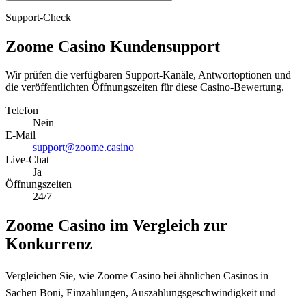
Support-Check
Zoome Casino Kundensupport
Wir prüfen die verfügbaren Support-Kanäle, Antwortoptionen und
die veröffentlichten Öffnungszeiten für diese Casino-Bewertung.
Telefon
Nein
E-Mail
support@zoome.casino
Live-Chat
Ja
Öffnungszeiten
24/7
Zoome Casino im Vergleich zur
Konkurrenz
Vergleichen Sie, wie Zoome Casino bei ähnlichen Casinos in
Sachen Boni, Einzahlungen, Auszahlungsgeschwindigkeit und