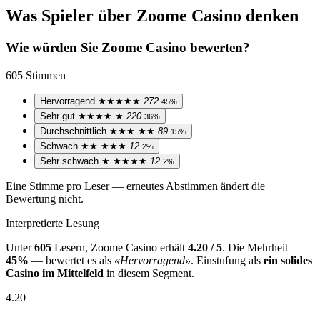
Was Spieler über Zoome Casino denken
Wie würden Sie Zoome Casino bewerten?
605 Stimmen
Hervorragend
★★★★★
272
45%
Sehr gut
★★★★
★
220
36%
Durchschnittlich
★★★
★★
89
15%
Schwach
★★
★★★
12
2%
Sehr schwach
★
★★★★
12
2%
Eine Stimme pro Leser — erneutes Abstimmen ändert die
Bewertung nicht.
Interpretierte Lesung
Unter
605
Lesern, Zoome Casino erhält
4.20 / 5
. Die Mehrheit —
45%
— bewertet es als
«Hervorragend»
. Einstufung als
ein solides
Casino im Mittelfeld
in diesem Segment.
4.20