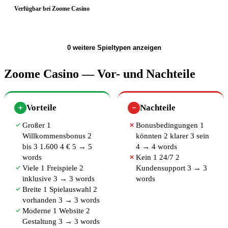
Verfügbar bei Zoome Casino
0 weitere Spieltypen anzeigen
Zoome Casino — Vor- und Nachteile
Vorteile
Nachteile
＋
－
Großer 1
Bonusbedingungen 1
Willkommensbonus 2
könnten 2 klarer 3 sein
bis 3 1.600 4 € 5 → 5
4 → 4 words
words
Kein 1 24/7 2
Viele 1 Freispiele 2
Kundensupport 3 → 3
inklusive 3 → 3 words
words
Breite 1 Spielauswahl 2
vorhanden 3 → 3 words
Moderne 1 Website 2
Gestaltung 3 → 3 words