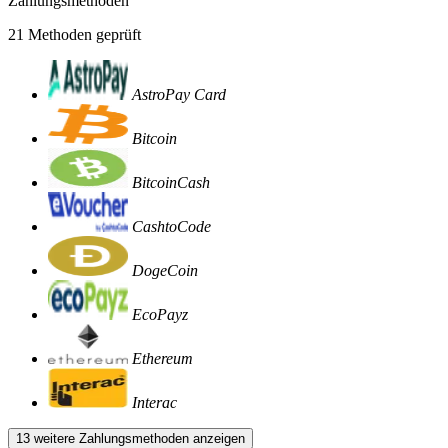
Zahlungsmethoden
21 Methoden geprüft
AstroPay Card
Bitcoin
BitcoinCash
CashtoCode
DogeCoin
EcoPayz
Ethereum
Interac
13 weitere Zahlungsmethoden anzeigen