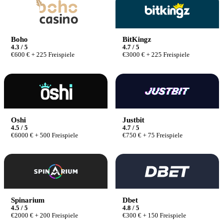
Boho
BitKingz
4.3 / 5
4.7 / 5
€600 € + 225 Freispiele
€3000 € + 225 Freispiele
Oshi
Justbit
4.5 / 5
4.7 / 5
€6000 € + 500 Freispiele
€750 € + 75 Freispiele
Spinarium
Dbet
4.5 / 5
4.8 / 5
€2000 € + 200 Freispiele
€300 € + 150 Freispiele