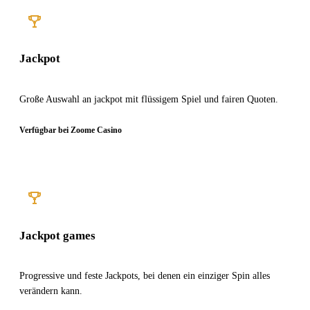
Jackpot
Große Auswahl an jackpot mit flüssigem Spiel und fairen Quoten.
Verfügbar bei Zoome Casino
Jackpot games
Progressive und feste Jackpots, bei denen ein einziger Spin alles
verändern kann.