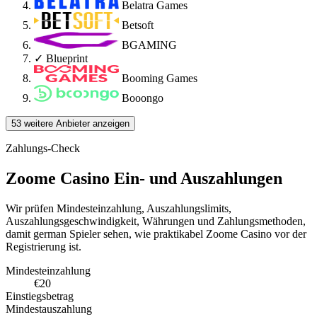
Belatra Games
Betsoft
BGAMING
✓
Blueprint
Booming Games
Booongo
53 weitere Anbieter anzeigen
Zahlungs-Check
Zoome Casino Ein- und Auszahlungen
Wir prüfen Mindesteinzahlung, Auszahlungslimits,
Auszahlungsgeschwindigkeit, Währungen und Zahlungsmethoden,
damit german Spieler sehen, wie praktikabel Zoome Casino vor der
Registrierung ist.
Mindesteinzahlung
€20
Einstiegsbetrag
Mindestauszahlung