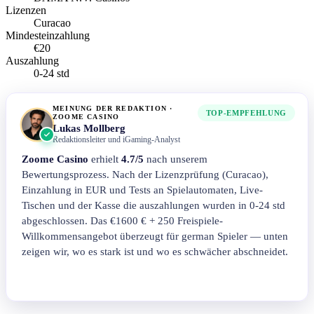
Lizenzen
Curacao
Mindesteinzahlung
€20
Auszahlung
0-24 std
MEINUNG DER REDAKTION ·
TOP-EMPFEHLUNG
ZOOME CASINO
Lukas Mollberg
Redaktionsleiter und iGaming-Analyst
Zoome Casino
erhielt
4.7/5
nach unserem
Bewertungsprozess. Nach der Lizenzprüfung (Curacao),
Einzahlung in EUR und Tests an Spielautomaten, Live-
Tischen und der Kasse die auszahlungen wurden in 0-24 std
abgeschlossen. Das €1600 € + 250 Freispiele-
Willkommensangebot überzeugt für german Spieler — unten
zeigen wir, wo es stark ist und wo es schwächer abschneidet.
Zoome Casino besuchen
→