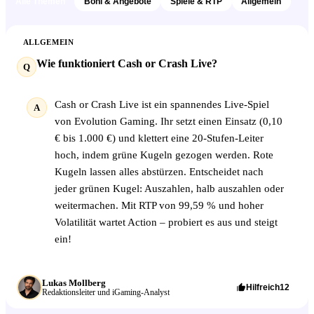
Alle Themen
Boni & Angebote
Spiele & RTP
Allgemein
ALLGEMEIN
Wie funktioniert Cash or Crash Live?
Q
Cash or Crash Live ist ein spannendes Live-Spiel
A
von Evolution Gaming. Ihr setzt einen Einsatz (0,10
€ bis 1.000 €) und klettert eine 20-Stufen-Leiter
hoch, indem grüne Kugeln gezogen werden. Rote
Kugeln lassen alles abstürzen. Entscheidet nach
jeder grünen Kugel: Auszahlen, halb auszahlen oder
weitermachen. Mit RTP von 99,59 % und hoher
Volatilität wartet Action – probiert es aus und steigt
ein!
Lukas Mollberg
Hilfreich
12
Redaktionsleiter und iGaming-Analyst