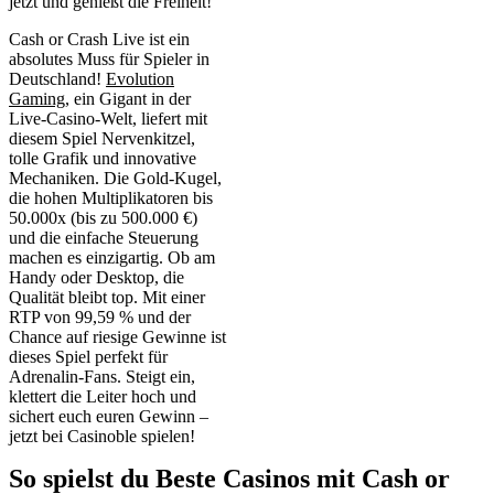
jetzt und genießt die Freiheit!
Cash or Crash Live ist ein
absolutes Muss für Spieler in
Deutschland!
Evolution
Gaming
, ein Gigant in der
Live-Casino-Welt, liefert mit
diesem Spiel Nervenkitzel,
tolle Grafik und innovative
Mechaniken. Die Gold-Kugel,
die hohen Multiplikatoren bis
50.000x (bis zu 500.000 €)
und die einfache Steuerung
machen es einzigartig. Ob am
Handy oder Desktop, die
Qualität bleibt top. Mit einer
RTP von 99,59 % und der
Chance auf riesige Gewinne ist
dieses Spiel perfekt für
Adrenalin-Fans. Steigt ein,
klettert die Leiter hoch und
sichert euch euren Gewinn –
jetzt bei Casinoble spielen!
So spielst du Beste Casinos mit Cash or