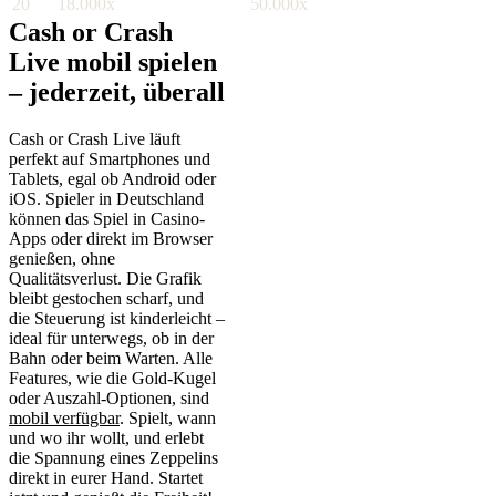
20
18.000x
50.000x
Cash or Crash
Live mobil spielen
– jederzeit, überall
Cash or Crash Live läuft
perfekt auf Smartphones und
Tablets, egal ob Android oder
iOS. Spieler in Deutschland
können das Spiel in Casino-
Apps oder direkt im Browser
genießen, ohne
Qualitätsverlust. Die Grafik
bleibt gestochen scharf, und
die Steuerung ist kinderleicht –
ideal für unterwegs, ob in der
Bahn oder beim Warten. Alle
Features, wie die Gold-Kugel
oder Auszahl-Optionen, sind
mobil verfügbar
. Spielt, wann
und wo ihr wollt, und erlebt
die Spannung eines Zeppelins
direkt in eurer Hand. Startet