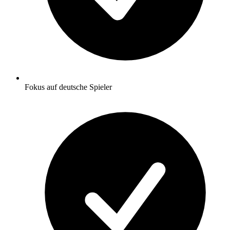
Fokus auf deutsche Spieler