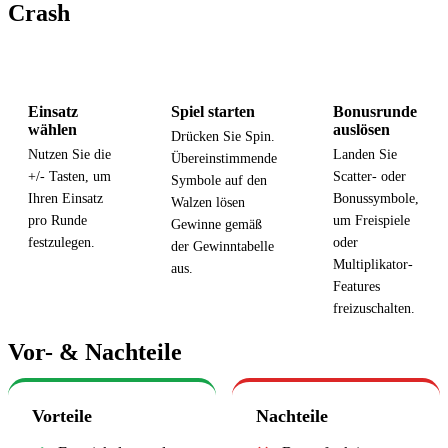
Crash
01
02
03
Einsatz
Spiel starten
Bonusrunde
wählen
auslösen
Drücken Sie Spin.
Nutzen Sie die
Landen Sie
Übereinstimmende
+/- Tasten, um
Scatter- oder
Symbole auf den
Ihren Einsatz
Bonussymbole,
Walzen lösen
pro Runde
um Freispiele
Gewinne gemäß
festzulegen.
oder
der Gewinntabelle
Multiplikator-
aus.
Features
freizuschalten.
Vor- & Nachteile
Vorteile
Nachteile