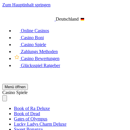
Zum Hauptinhalt springen
Deutschland
Online Casinos
Casino Boni
Casino Spiele
Zahlungs Methoden
Casino Bewertungen
Glücksspiel Ratgeber
Suchen
Menü öffnen
Casino Spiele
Book of Ra Deluxe
Book of Dead
Gates of Olympus
Lucky Ladys Charm Deluxe
Sweet Bonanza