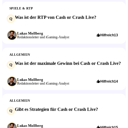
SPIELE & RTP
Was ist der RTP von Cash or Crash Live?
Q
Lukas Mollberg
Hilfreich
13
Redaktionsleiter und iGaming-Analyst
ALLGEMEIN
Was ist der maximale Gewinn bei Cash or Crash Live?
Q
Lukas Mollberg
Hilfreich
14
Redaktionsleiter und iGaming-Analyst
ALLGEMEIN
Gibt es Strategien für Cash or Crash Live?
Q
Lukas Mollberg
Hilfreich
15