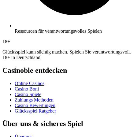
Ressourcen für verantwortungsvolles Spielen
18+
Glücksspiel kann süchtig machen. Spielen Sie verantwortungsvoll.
18+ in Deutschland.
Casinoble entdecken
Online Casinos
Casino Boni
Casino Spiele
Zahlungs Methoden
Casino Bewertungen
Glücksspiel Ratgeber
Über uns & sicheres Spiel
Über uns