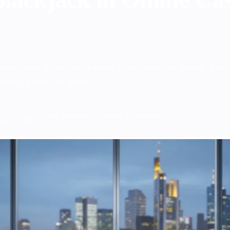
avor hast, Blackjack in einem Live-Casino zu spielen, dann 
undlagen über das Spiel!
•
4 Min. Lesezeit
•
Aktualisiert 31. Oktober 2025
aming-Analyst