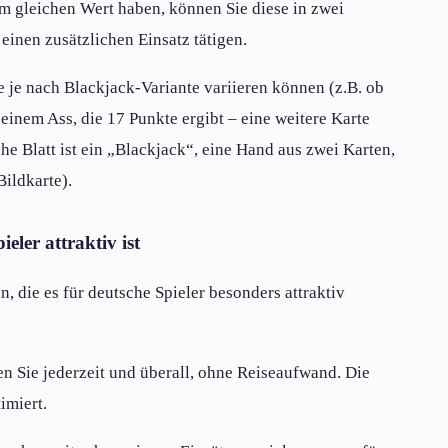
 gleichen Wert haben, können Sie diese in zwei
einen zusätzlichen Einsatz tätigen.
e je nach Blackjack-Variante variieren können (z.B. ob
 einem Ass, die 17 Punkte ergibt – eine weitere Karte
he Blatt ist ein „Blackjack“, eine Hand aus zwei Karten,
Bildkarte).
ler attraktiv ist
n, die es für deutsche Spieler besonders attraktiv
n Sie jederzeit und überall, ohne Reiseaufwand. Die
imiert.