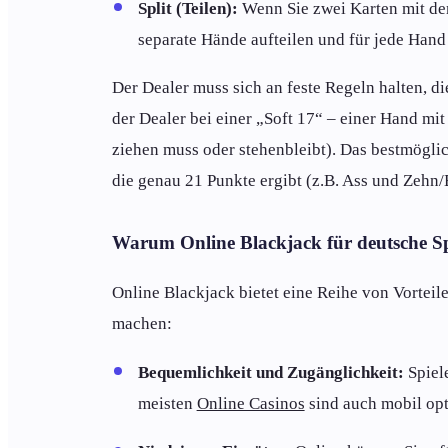
Split (Teilen):
Wenn Sie zwei Karten mit dem
separate Hände aufteilen und für jede Hand 
Der Dealer muss sich an feste Regeln halten, di
der Dealer bei einer „Soft 17“ – einer Hand mit
ziehen muss oder stehenbleibt). Das bestmöglic
die genau 21 Punkte ergibt (z.B. Ass und Zehn/
Warum Online Blackjack für deutsche Spie
Online Blackjack bietet eine Reihe von Vorteile
machen:
Bequemlichkeit und Zugänglichkeit:
Spiele
meisten
Online Casinos
sind auch mobil opt