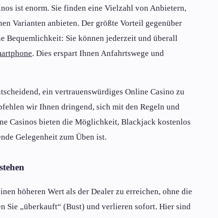
nos ist enorm. Sie finden eine Vielzahl von Anbietern,
enen Varianten anbieten. Der größte Vorteil gegenüber
ene Bequemlichkeit: Sie können jederzeit und überall
artphone
. Dies erspart Ihnen Anfahrtswege und
ntscheidend, ein vertrauenswürdiges Online Casino zu
pfehlen wir Ihnen dringend, sich mit den Regeln und
ne Casinos bieten die Möglichkeit, Blackjack kostenlos
nde Gelegenheit zum Üben ist.
stehen
 einen höheren Wert als der Dealer zu erreichen, ohne die
n Sie „überkauft“ (Bust) und verlieren sofort. Hier sind