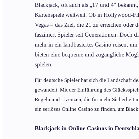
Blackjack, oft auch als „17 und 4“ bekannt, 
Kartenspiele weltweit. Ob in Hollywood-F
Vegas – das Ziel, die 21 zu erreichen ode
fasziniert Spieler seit Generationen. Doch d
mehr in ein landbasiertes Casino reisen, um
bieten eine bequeme und zugängliche Mögli
spielen.
Für deutsche Spieler hat sich die Landschaft de
gewandelt. Mit der Einführung des Glücksspiel
Regeln und Lizenzen, die für mehr Sicherheit u
ein seriöses Online Casino zu finden, um Black
Blackjack in Online Casinos in Deutschl