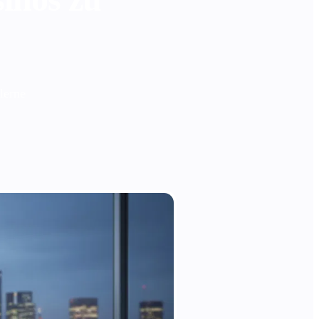
lerne