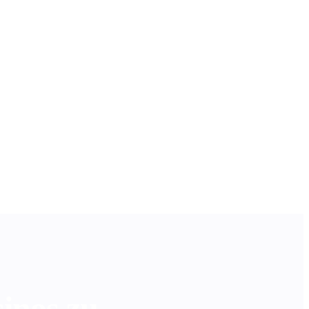
inos zu