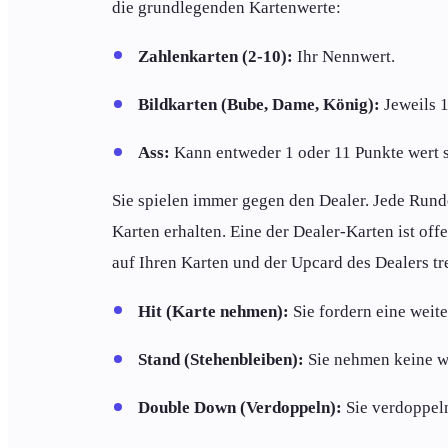
die grundlegenden Kartenwerte:
Zahlenkarten (2-10):
Ihr Nennwert.
Bildkarten (Bube, Dame, König):
Jeweils 1
Ass:
Kann entweder 1 oder 11 Punkte wert se
Sie spielen immer gegen den Dealer. Jede Runde
Karten erhalten. Eine der Dealer-Karten ist off
auf Ihren Karten und der Upcard des Dealers tr
Hit (Karte nehmen):
Sie fordern eine weite
Stand (Stehenbleiben):
Sie nehmen keine w
Double Down (Verdoppeln):
Sie verdoppeln