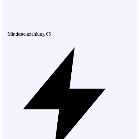
Mindesteinzahlung €5