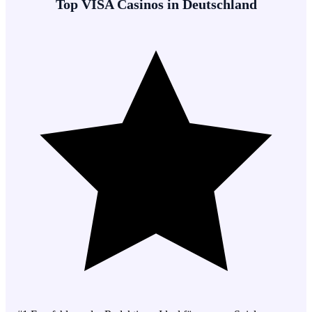
Top VISA Casinos in Deutschland