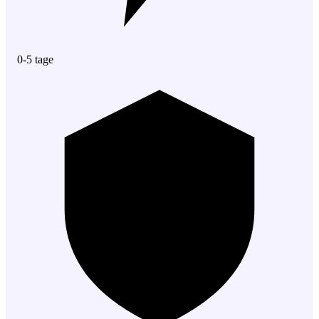
0-5 tage