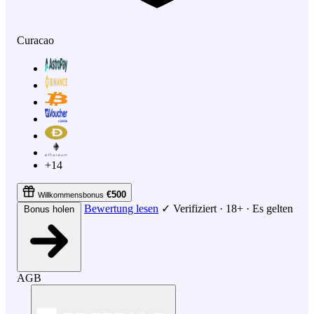
Curacao
+14
€500
Willkommensbonus
Bewertung lesen
✓ Verifiziert
· 18+ · Es gelten
Bonus holen
AGB