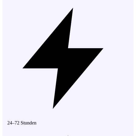
24–72 Stunden