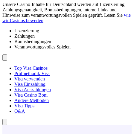
Unsere Casino-Inhalte für Deutschland werden auf Lizenzierung,
Zahlungsgenauigkeit, Bonusbedingungen, interne Links und
Hinweise zum verantwortungsvollen Spielen geprüft. Lesen Sie
wie
wir Casinos bewerten
.
Lizenzierung
Zahlungen
Bonusbedingungen
Verantwortungsvolles Spielen
Top Visa Casinos
Prüfmethodik Visa
Visa verwenden
Visa Einzahlung
Visa Auszahlungen
Visa Casino Boni
Andere Methoden
Visa Tipps
Q&A