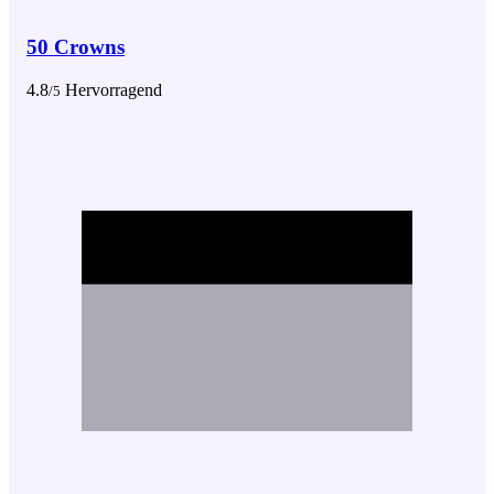
50 Crowns
4.8
Hervorragend
/5