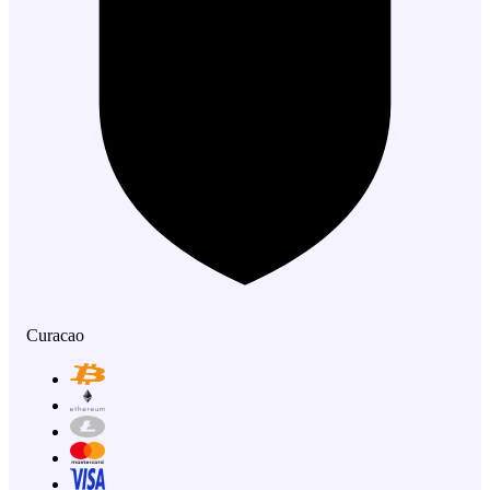
Curacao