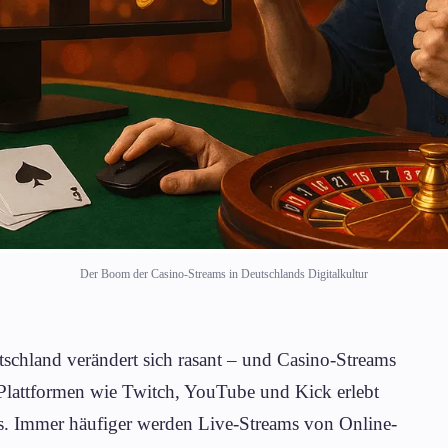
Der Boom der Casino-Streams in Deutschlands Digitalkultur
tschland verändert sich rasant – und Casino-Streams
 Plattformen wie Twitch, YouTube und Kick erlebt
ys. Immer häufiger werden Live-Streams von Online-