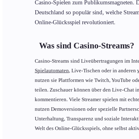
Casino-Spielen zum Publikumsmagneten. Die
Deutschland so populär sind, welche Strea
Online-Glücksspiel revolutioniert.
Was sind Casino-Streams?
Casino-Streams sind Liveübertragungen im Inte
Spielautomaten
, Live-Tischen oder in anderen
nutzen sie Plattformen wie Twitch, YouTube od
teilen. Zuschauer können über den Live-Chat in
kommentieren. Viele Streamer spielen mit echt
nutzen Demoversionen oder spezielle Partnersc
Unterhaltung, Transparenz und soziale Interakt
Welt des Online-Glücksspiels, ohne selbst akti