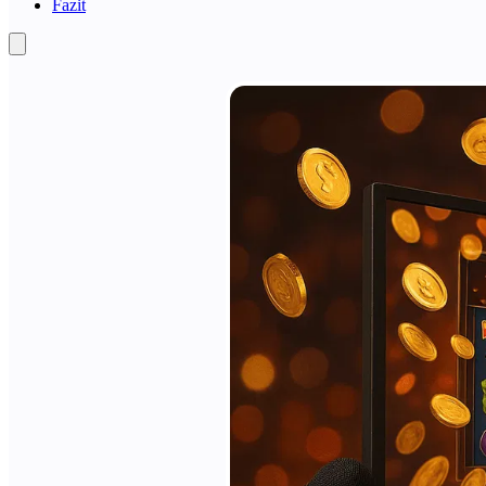
Fazit