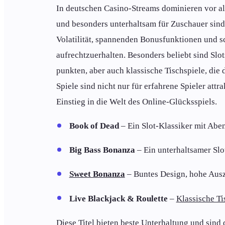
In deutschen Casino-Streams dominieren vor all
und besonders unterhaltsam für Zuschauer sind. 
Volatilität, spannenden Bonusfunktionen und s
aufrechtzuerhalten. Besonders beliebt sind Slo
punkten, aber auch klassische Tischspiele, die 
Spiele sind nicht nur für erfahrene Spieler att
Einstieg in die Welt des Online-Glücksspiels.
Book of Dead
– Ein Slot-Klassiker mit Ab
Big Bass Bonanza
– Ein unterhaltsamer Slo
Sweet Bonanza
– Buntes Design, hohe Ausz
Live Blackjack & Roulette
–
Klassische Ti
Diese Titel bieten beste Unterhaltung und sin