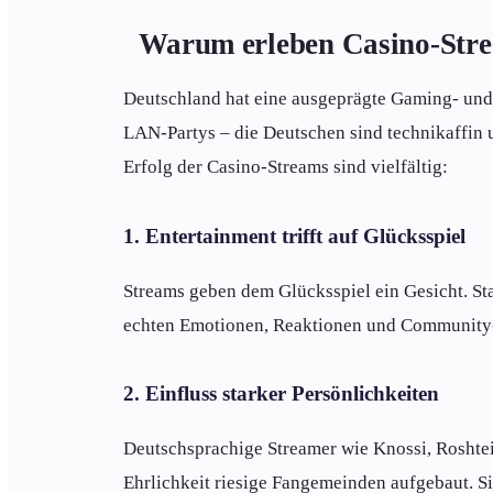
Warum erleben Casino-Stre
Deutschland hat eine ausgeprägte Gaming- und G
LAN-Partys – die Deutschen sind technikaffin u
Erfolg der Casino-Streams sind vielfältig:
1. Entertainment trifft auf Glücksspiel
Streams geben dem Glücksspiel ein Gesicht. Statt
echten Emotionen, Reaktionen und Community-
2. Einfluss starker Persönlichkeiten
Deutschsprachige Streamer wie Knossi, Roshte
Ehrlichkeit riesige Fangemeinden aufgebaut. S