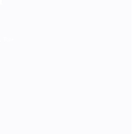
, Top-