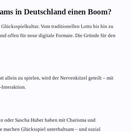
ams in Deutschland einen Boom?
lücksspielkultur. Vom traditionellen Lotto bis hin zu
nd offen für neue digitale Formate. Die Gründe für den
 allein zu spielen, wird der Nervenkitzel geteilt – mit
Interaktion.
in oder Sascha Huber haben mit Charisma und
ie machen Glücksspiel unterhaltsam – und sozial